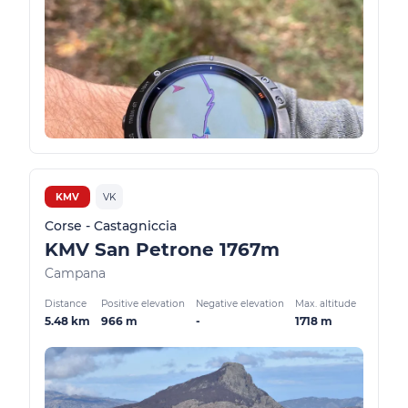
KMV
VK
Corse - Castagniccia
KMV San Petrone 1767m
Campana
Distance
Positive elevation
Negative elevation
Max. altitude
5.48 km
966 m
-
1718 m