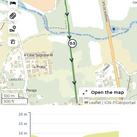
0.5
Open the map
100 m
500 ft
Leaflet
|
IGN-F/Géoportail
20 m
15 m
10 m