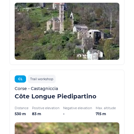
CL
Trail workshop
Corse - Castagniccia
Côte Longue Piedipartino
Distance
Positive elevation
Negative elevation
Max. altitude
530 m
83 m
-
715 m