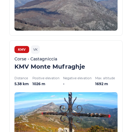
KMV
VK
Corse - Castagniccia
KMV Monte Mufraghje
Distance
Positive elevation
Negative elevation
Max. altitude
5.38 km
1026 m
-
1692 m