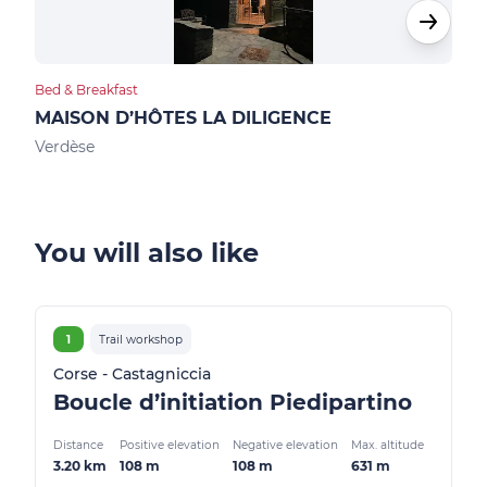
Bed & Breakfast
Hote
MAISON D’HÔTES LA DILIGENCE
HOT
Verdèse
Pied
You will also like
1
Trail workshop
Corse - Castagniccia
Boucle d’initiation Piedipartino
Distance
Positive elevation
Negative elevation
Max. altitude
3.20 km
108 m
108 m
631 m