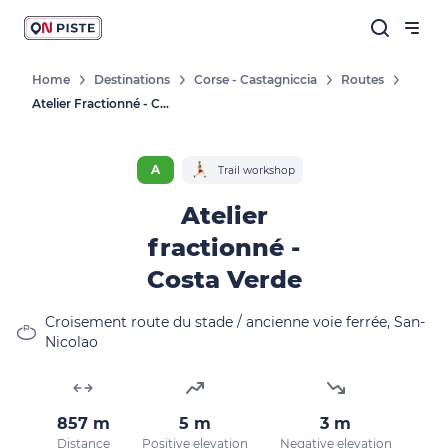
Home
Destinations
Corse - Castagniccia
Routes
Atelier Fractionné - Costa Verde
A
Trail workshop
Atelier
fractionné -
Costa Verde
Croisement route du stade / ancienne voie ferrée, San-
Nicolao
857 m
5 m
3 m
Distance
Positive elevation
Negative elevation