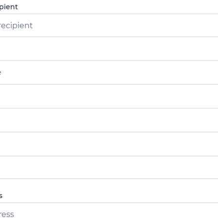
pient
ecipient
s