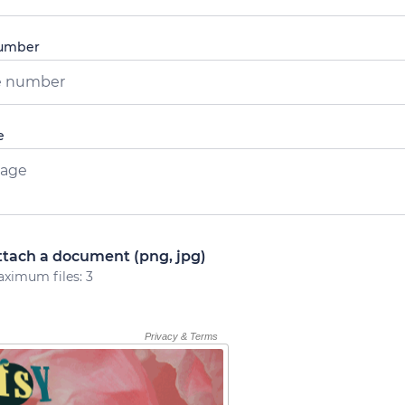
number
e
ttach a document (png, jpg)
ximum files: 3