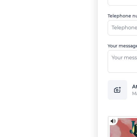
Telephone 
Your messag
A
Ma