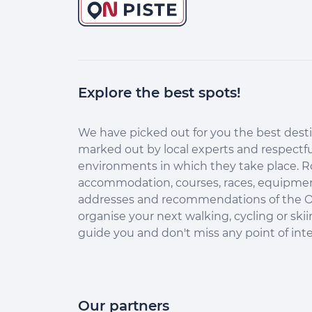
Explore the best spots!
Continuer sans accepter
Salut c'est nous...
les Cookies !
We have picked out for you the best desti
marked out by local experts and respectfu
Aidez-nous à améliorer nos services en acceptant les
environments in which they take place. R
cookies.
accommodation, courses, races, equipment
En acceptant les cookies, vous nous permettez de comprendre
addresses and recommendations of the O
comment vous utilisez la plateforme de manière anonyme. Cela
organise your next walking, cycling or skii
nous aide à améliorer nos services et mieux conseiller les
destinations On Piste !
guide you and don't miss any point of inte
Aucune donnée personnelle n'est collectée dans nos outils de
mesure d'audience.
Merci d’avance pour votre aide :)
Our partners
Pour modifier vos préférences par la suite, cliquez sur le lien