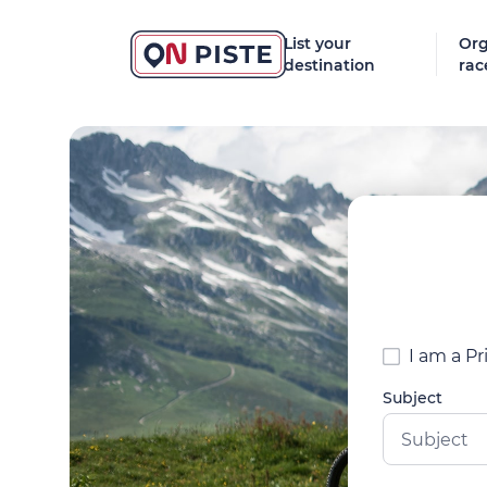
List your
Org
destination
rac
I am a Pr
Subject
Subject