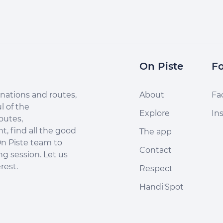
On Piste
Fo
nations and routes,
About
Fa
l of the
Explore
In
outes,
, find all the good
The app
n Piste team to
Contact
ng session. Let us
rest.
Respect
Handi'Spot