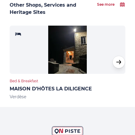
Other Shops, Services and
See more
Heritage Sites
Bed & Breakfast
Hote
MAISON D’HÔTES LA DILIGENCE
HOT
Verdèse
Pied