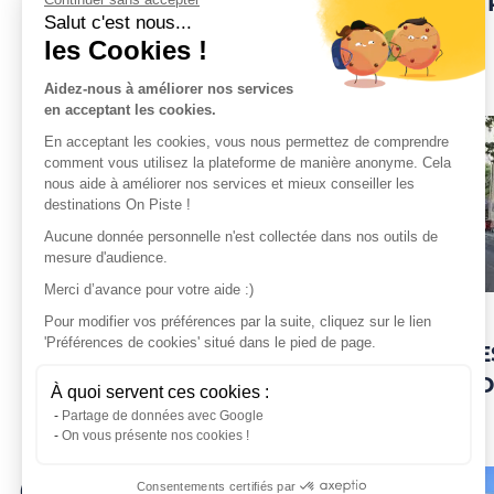
MAISON D’HÔTES LA
HOTEL -
Salut c'est nous...
DILIGENCE
REFUGE
les Cookies !
Verdèse
Piedicroce
Aidez-nous à améliorer nos services
en acceptant les cookies.
En acceptant les cookies, vous nous permettez de comprendre
comment vous utilisez la plateforme de manière anonyme. Cela
nous aide à améliorer nos services et mieux conseiller les
destinations On Piste !
Aucune donnée personnelle n'est collectée dans nos outils de
mesure d'audience.
Merci d’avance pour votre aide :)
Bed & Breakfast
Restaurants
Pour modifier vos préférences par la suite, cliquez sur le lien
'Préférences de cookies' situé dans le pied de page.
MAISON D’HÔTES
BAR - R
CASTELLU D’OREZZA
ARMAN
À quoi servent ces cookies :
Carcheto-Brustico
Partage de données avec Google
On vous présente nos cookies !
Consentements certifiés par