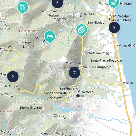
3
9
7
2