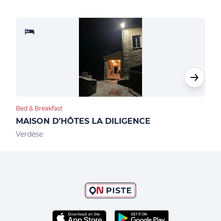
Bed & Breakfast
Hote
MAISON D’HÔTES LA DILIGENCE
HOT
Verdèse
Pied