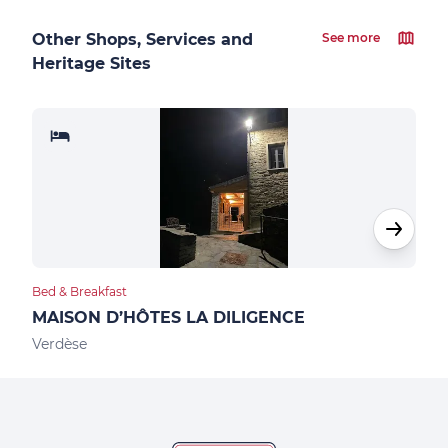
Other Shops, Services and
See more
Heritage Sites
Bed & Breakfast
Hote
MAISON D’HÔTES LA DILIGENCE
HOT
Verdèse
Pied