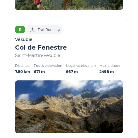
11
Trail Running
Vésubie
Col de Fenestre
Saint-Martin-Vésubie
Distance
Positive elevation
Negative elevation
Max. altitude
7.80 km
671 m
667 m
2498 m