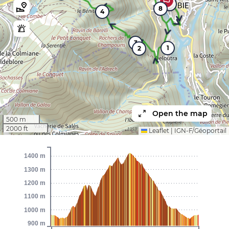
9
8
4
3
1
2
Open the map
500 m
2000 ft
Leaflet
|
IGN-F/Géoportail
1400 m
1300 m
1200 m
1100 m
1000 m
900 m