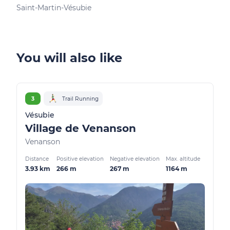
Saint-Martin-Vésubie
Sain
You will also like
3
Trail Running
Vésubie
Village de Venanson
Venanson
Distance
Positive elevation
Negative elevation
Max. altitude
3.93 km
266 m
267 m
1164 m