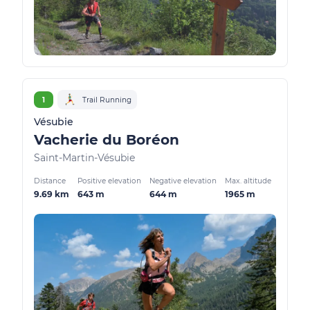
1
Trail Running
Vésubie
Vacherie du Boréon
Saint-Martin-Vésubie
Distance
Positive elevation
Negative elevation
Max. altitude
9.69 km
643 m
644 m
1965 m