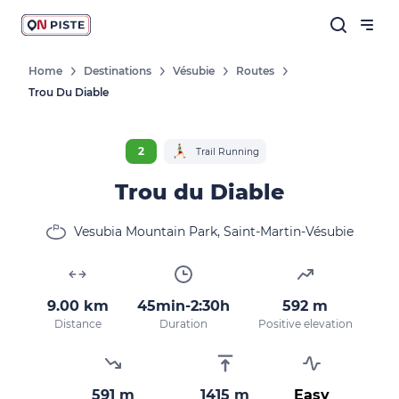
Home
Destinations
Vésubie
Routes
Trou Du Diable
Follow our news
New destinations, routes, challenges,
2
Trail Running
races, don't miss a thing!
Trou du Diable
Vesubia Mountain Park, Saint-Martin-Vésubie
OK
By entering your email address, you agree to
9.00 km
45min-2:30h
592 m
receive our marketing offers in accordance
Distance
Duration
Positive elevation
with our
privacy policy.
591 m
1415 m
Easy