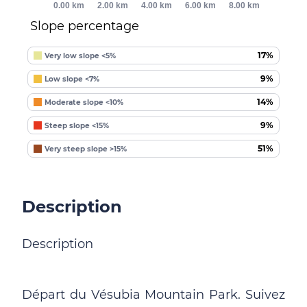
0.00 km
2.00 km
4.00 km
6.00 km
8.00 km
Slope percentage
17%
Very low slope <5%
9%
Low slope <7%
14%
Moderate slope <10%
9%
Steep slope <15%
51%
Very steep slope >15%
Description
Description
Départ du Vésubia Mountain Park. Suivez