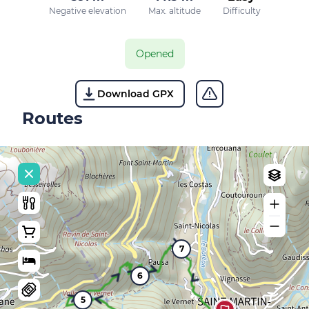
Negative elevation
Max. altitude
Difficulty
Opened
Download GPX
Routes
7
6
5