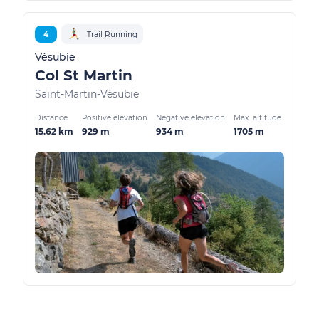
4
Trail Running
Vésubie
Col St Martin
Saint-Martin-Vésubie
Distance
Positive elevation
Negative elevation
Max. altitude
15.62 km
929 m
934 m
1705 m