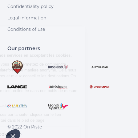
Confidentiality policy
Legal information
Continuer sans accepter
Conditions of use
Salut c'est nous...
les Cookies !
Our partners
Aidez-nous à améliorer nos services en
acceptant les cookies.
En acceptant les cookies, vous nous permettez de comprendre
comment vous utilisez la plateforme de manière anonyme. Cela nous
aide à améliorer nos services et mieux conseiller les destinations On
Piste !
Aucune donnée personnelle n'est collectée dans nos outils de mesure
d'audience.
Merci d’avance pour votre aide :)
Pour modifier vos préférences par la suite, cliquez sur le lien
'Préférences de cookies' situé dans le pied de page.
© 2022 On Piste
À quoi servent ces cookies :
v. 1.45.0