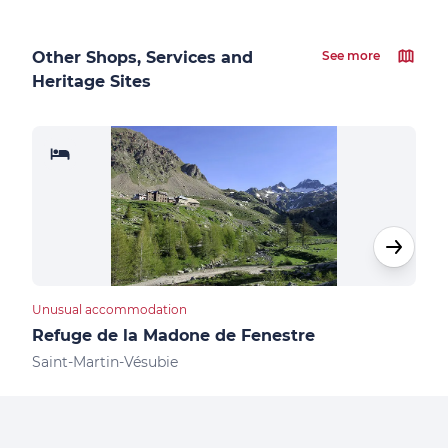
Other Shops, Services and
See more
Heritage Sites
Unusual accommodation
Unus
Refuge de la Madone de Fenestre
Cab
Saint-Martin-Vésubie
Sain