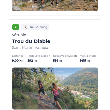
2
Trail Running
Vésubie
Trou du Diable
Saint-Martin-Vésubie
Distance
Positive elevation
Negative elevation
Max. altitude
9.00 km
592 m
591 m
1415 m