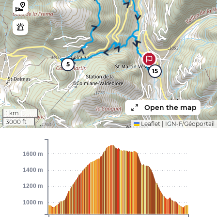
5
15
Open the map
1 km
3000 ft
Leaflet
|
IGN-F/Géoportail
1600 m
1400 m
1200 m
1000 m