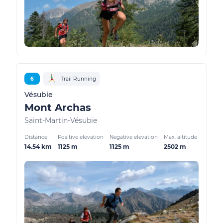
6
Trail Running
Vésubie
Mont Archas
Saint-Martin-Vésubie
Distance
Positive elevation
Negative elevation
Max. altitude
14.54 km
1125 m
1125 m
2502 m