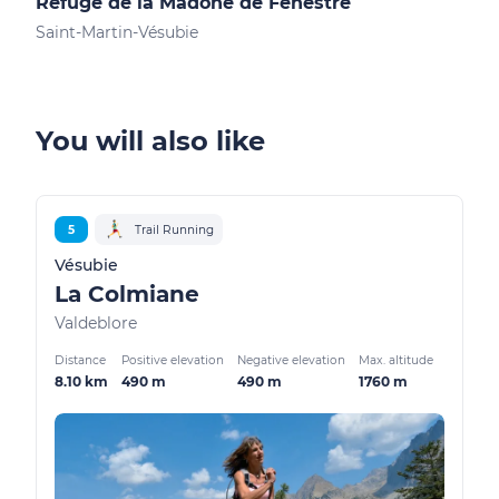
Refuge de la Madone de Fenestre
Cab
Saint-Martin-Vésubie
Sain
You will also like
5
Trail Running
Vésubie
La Colmiane
Valdeblore
Distance
Positive elevation
Negative elevation
Max. altitude
8.10 km
490 m
490 m
1760 m