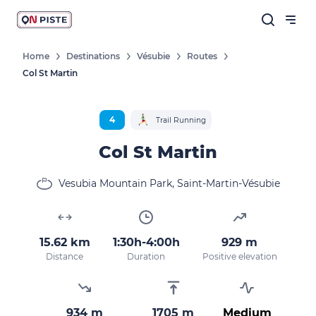
Home
Destinations
Vésubie
Routes
Col St Martin
Follow our news
New destinations, routes, challenges,
4
Trail Running
races, don't miss a thing!
Col St Martin
Vesubia Mountain Park, Saint-Martin-Vésubie
OK
By entering your email address, you agree to
15.62 km
1:30h-4:00h
929 m
receive our marketing offers in accordance
Distance
Duration
Positive elevation
with our
privacy policy.
934 m
1705 m
Medium