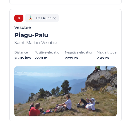
9
Trail Running
Vésubie
Piagu-Palu
Saint-Martin-Vésubie
Distance
Positive elevation
Negative elevation
Max. altitude
26.05 km
2278 m
2279 m
2317 m