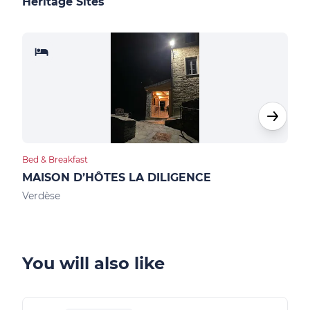
Heritage Sites
Bed & Breakfast
Hote
MAISON D’HÔTES LA DILIGENCE
HOT
Verdèse
Pied
You will also like