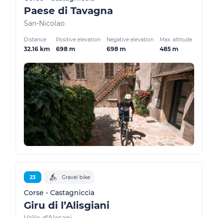
Paese di Tavagna
San-Nicolao
Distance
Positive elevation
Negative elevation
Max. altitude
32.16 km
698 m
698 m
485 m
23
Gravel bike
Corse - Castagniccia
Giru di l’Alisgiani