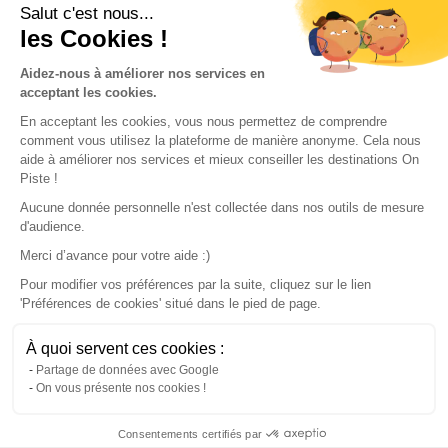
Conditions of use
Salut c'est nous...
les Cookies !
Our partners
Aidez-nous à améliorer nos services en
acceptant les cookies.
En acceptant les cookies, vous nous permettez de comprendre
comment vous utilisez la plateforme de manière anonyme. Cela nous
aide à améliorer nos services et mieux conseiller les destinations On
Piste !
Aucune donnée personnelle n'est collectée dans nos outils de mesure
d'audience.
Merci d’avance pour votre aide :)
Pour modifier vos préférences par la suite, cliquez sur le lien
'Préférences de cookies' situé dans le pied de page.
© 2022 On Piste
À quoi servent ces cookies :
v. 1.45.0
Partage de données avec Google
On vous présente nos cookies !
English
Consentements certifiés par
Continue with the app