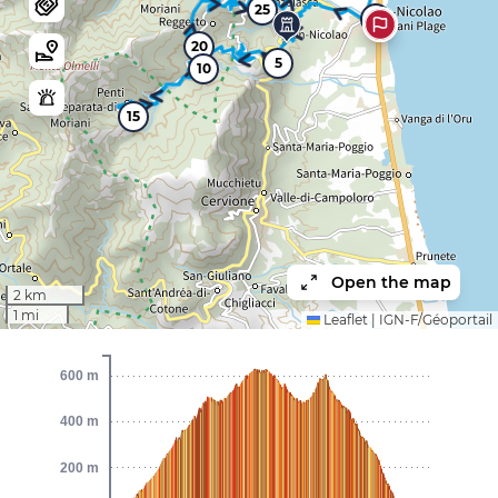
25
30
20
5
10
15
Open the map
2 km
1 mi
Leaflet
|
IGN-F/Géoportail
600 m
400 m
200 m