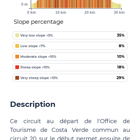
0 m
0 km
10 km
20 km
30 km
Slope percentage
35%
Very low slope <5%
8%
Low slope <7%
10%
Moderate slope <10%
18%
Steep slope <15%
29%
Very steep slope >15%
Description
Ce circuit au départ de l'Office de
Tourisme de Costa Verde commun au
circuit 20 sur le début permet ensuite de