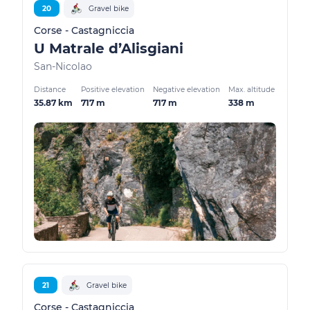
20
Gravel bike
Corse - Castagniccia
U Matrale d’Alisgiani
San-Nicolao
Distance
Positive elevation
Negative elevation
Max. altitude
35.87 km
717 m
717 m
338 m
21
Gravel bike
Corse - Castagniccia