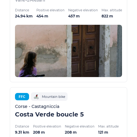
Valle-d'Alesani
Distance
Positive elevation
Negative elevation
Max. altitude
24.94 km
454 m
457 m
822 m
FFC
Mountain bike
Corse - Castagniccia
Costa Verde boucle 5
Distance
Positive elevation
Negative elevation
Max. altitude
9.31 km
208 m
208 m
121 m