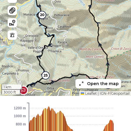
20
25
Open the map
5
1 km
3000 ft
Leaflet
|
IGN-F/Géoportail
1200 m
1000 m
800 m