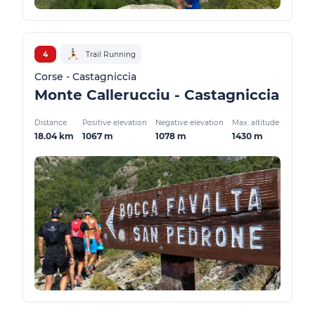
4
Trail Running
Corse - Castagniccia
Monte Callerucciu - Castagniccia
Distance
Positive elevation
Negative elevation
Max. altitude
18.04 km
1067 m
1078 m
1430 m