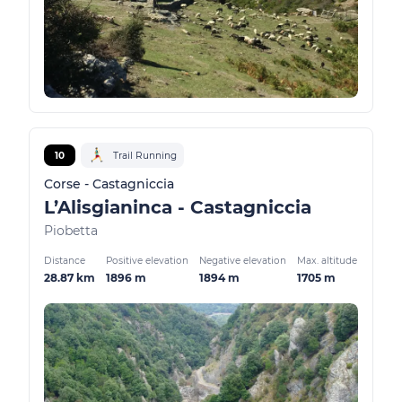
10
Trail Running
Corse - Castagniccia
L’Alisgianinca - Castagniccia
Piobetta
Distance
Positive elevation
Negative elevation
Max. altitude
28.87 km
1896 m
1894 m
1705 m