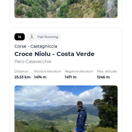
14
Trail Running
Corse - Castagniccia
Croce Niolu - Costa Verde
Pero-Casevecchie
Distance
Positive elevation
Negative elevation
Max. altitude
25.53 km
1474 m
1471 m
1246 m