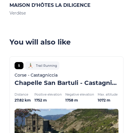
MAISON D’HÔTES LA DILIGENCE
HOT
Verdèse
Pied
You will also like
5
Trail Running
Corse - Castagniccia
Chapelle San Bartuli - Castagniccia
Distance
Positive elevation
Negative elevation
Max. altitude
27.82 km
1752 m
1758 m
1072 m