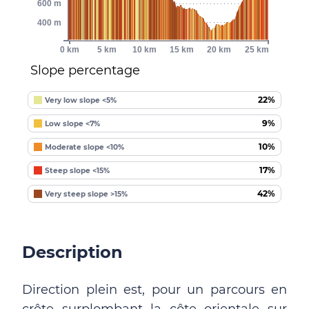
600 m
400 m
0 km
5 km
10 km
15 km
20 km
25 km
Slope percentage
22%
Very low slope <5%
9%
Low slope <7%
10%
Moderate slope <10%
17%
Steep slope <15%
42%
Very steep slope >15%
Description
Direction plein est, pour un parcours en