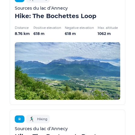
Sources du lac d’Annecy
Hike: The Bochettes Loop
Distance
Positive elevation
Negative elevation
Max. altitude
8.76 km
618 m
618 m
1062 m
R
Hiking
Sources du lac d’Annecy