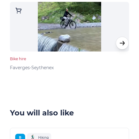
Bike hire
Bike 
K2 
Faverges-Seythenex
Dou
You will also like
R
Hiking