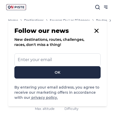
Home
Destinations
Sources Du Lac D’Annecy
Routes
Follow our news
New destinations, routes, challenges,
7
Handi'Spot
Hiking
races, don't miss a thing!
Aire d’atterrissage des parapentes, Doussard
OK
12.79 km
231 m
234 m
Distance
Positive elevation
Negative elevation
By entering your email address, you agree to
receive our marketing offers in accordance
with our
privacy policy.
620 m
Medium
Max. altitude
Difficulty