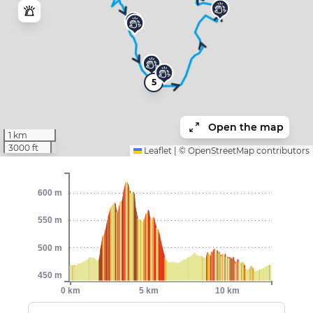
5
Open the map
1 km
3000 ft
Leaflet
|
©
OpenStreetMap
contributors
600 m
550 m
500 m
450 m
0 km
5 km
10 km