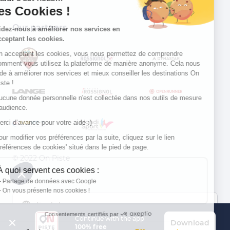
les Cookies !
Our partners
Aidez-nous à améliorer nos services en
acceptant les cookies.
En acceptant les cookies, vous nous permettez de comprendre
comment vous utilisez la plateforme de manière anonyme. Cela nous
aide à améliorer nos services et mieux conseiller les destinations On
Piste !
Aucune donnée personnelle n'est collectée dans nos outils de mesure
d'audience.
Merci d’avance pour votre aide :)
Pour modifier vos préférences par la suite, cliquez sur le lien
'Préférences de cookies' situé dans le pied de page.
© 2022 On Piste
À quoi servent ces cookies :
v. 1.45.0
Partage de données avec Google
On vous présente nos cookies !
English
Consentements certifiés par
Continue with the app
Download
100% free