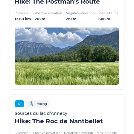
Hike: The Postman's Route
Distance
Positive elevation
Negative elevation
Max. altitude
12.60 km
218 m
219 m
606 m
R
Hiking
Sources du lac d’Annecy
Hike: The Roc de Nantbellet
Distance
Positive elevation
Negative elevation
Max. altitude