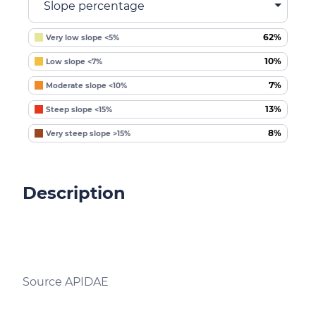
Slope percentage
62%
Very low slope <5%
10%
Low slope <7%
7%
Moderate slope <10%
13%
Steep slope <15%
8%
Very steep slope >15%
Description
Source APIDAE