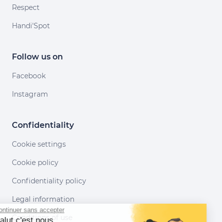
Respect
Handi'Spot
Follow us on
Facebook
Instagram
Confidentiality
Cookie settings
Cookie policy
Confidentiality policy
Legal information
Continuer sans accepter
Conditions of use
Salut c'est nous...