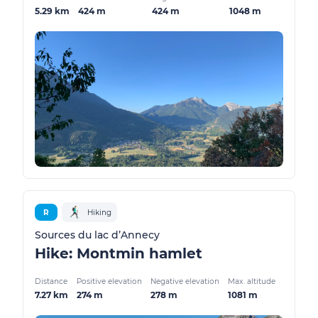
5.29 km
424 m
424 m
1048 m
R
Hiking
Sources du lac d’Annecy
Hike: Montmin hamlet
Distance
Positive elevation
Negative elevation
Max. altitude
7.27 km
274 m
278 m
1081 m