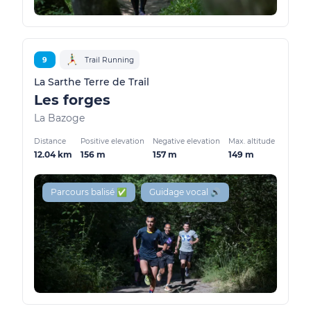
9
Trail Running
La Sarthe Terre de Trail
Les forges
La Bazoge
Distance
Positive elevation
Negative elevation
Max. altitude
12.04 km
156 m
157 m
149 m
Parcours balisé ✅
Guidage vocal 🔊