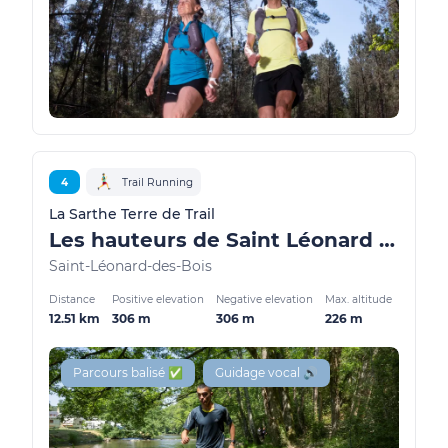
4
Trail Running
La Sarthe Terre de Trail
Les hauteurs de Saint Léonard des Bois
Saint-Léonard-des-Bois
Distance
Positive elevation
Negative elevation
Max. altitude
12.51 km
306 m
306 m
226 m
Parcours balisé ✅
Guidage vocal 🔊