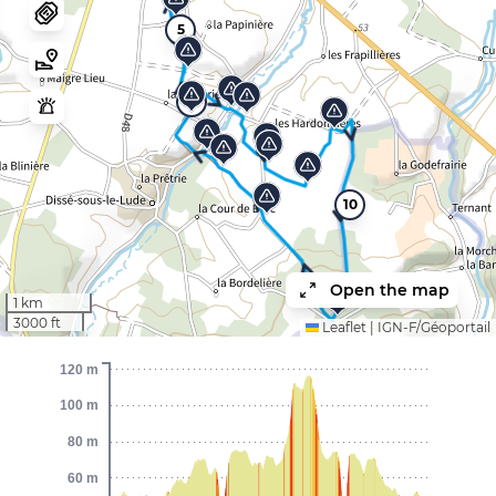
5
15
10
Open the map
1 km
3000 ft
Leaflet
|
IGN-F/Géoportail
120 m
100 m
80 m
60 m