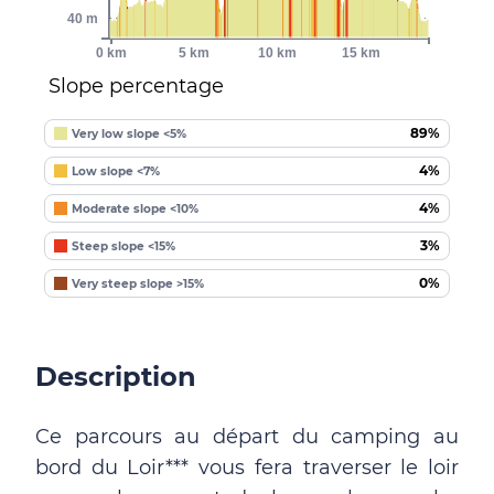
40 m
0 km
5 km
10 km
15 km
Slope percentage
89%
Very low slope <5%
4%
Low slope <7%
4%
Moderate slope <10%
3%
Steep slope <15%
0%
Very steep slope >15%
Description
Ce parcours au départ du camping au
bord du Loir*** vous fera traverser le loir