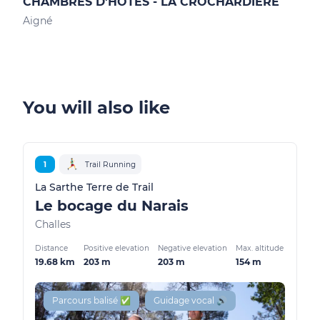
CHAMBRES D'HÔTES - LA CROCHARDIERE
CH
Aigné
Allo
You will also like
1
Trail Running
La Sarthe Terre de Trail
Le bocage du Narais
Challes
Distance
Positive elevation
Negative elevation
Max. altitude
19.68 km
203 m
203 m
154 m
Parcours balisé ✅
Guidage vocal 🔊