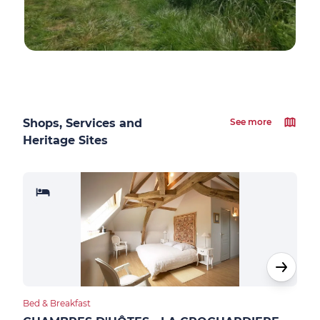
Shops, Services and
See more
Heritage Sites
Bed & Breakfast
Bed &