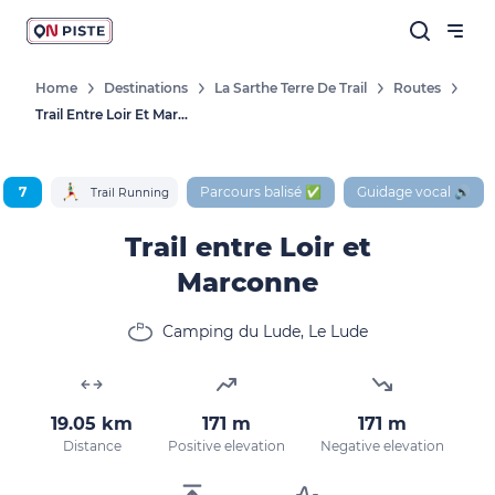
Home
Destinations
La Sarthe Terre De Trail
Routes
Trail Entre Loir Et Marconne
7
Parcours balisé ✅
Guidage vocal 🔊
Trail Running
Trail entre Loir et
Marconne
Camping du Lude, Le Lude
19.05 km
171 m
171 m
Distance
Positive elevation
Negative elevation