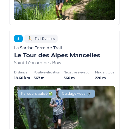
5
Trail Running
La Sarthe Terre de Trail
Le Tour des Alpes Mancelles
Saint-Léonard-des-Bois
Distance
Positive elevation
Negative elevation
Max. altitude
18.66 km
367 m
366 m
226 m
Parcours balisé ✅
Guidage vocal 🔊