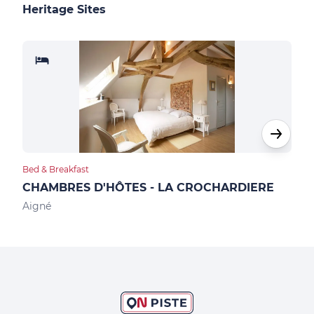
Heritage Sites
Bed & Breakfast
Bed &
CHAMBRES D'HÔTES - LA CROCHARDIERE
CHA
Aigné
Arn