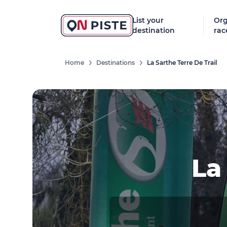
List your
Org
destination
rac
Home
Destinations
La Sarthe Terre De Trail
La