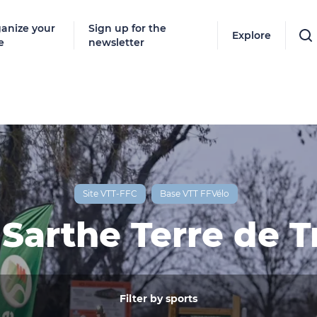
anize your
Sign up for the
Explore
e
newsletter
Follow
New destinat
don't miss a
Site VTT-FFC
Base VTT FFVélo
 Sarthe Terre de Tr
By entering
our marketi
policy.
Filter by sports