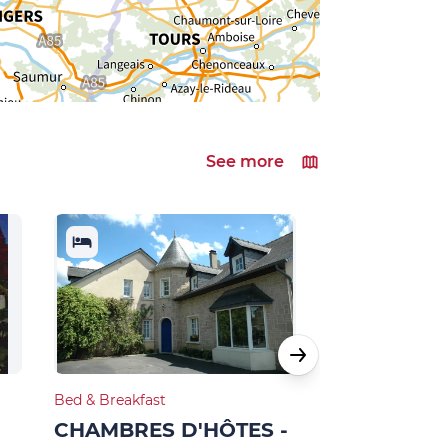
See more
Bed & Breakfast
Bed & Breakfast
-
CHAMBRES D'HÔTES -
CHAMBRES 