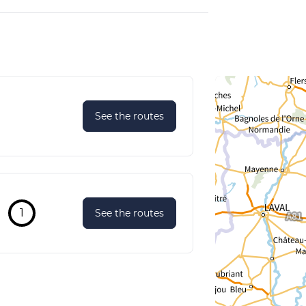
See the routes
1
See the routes