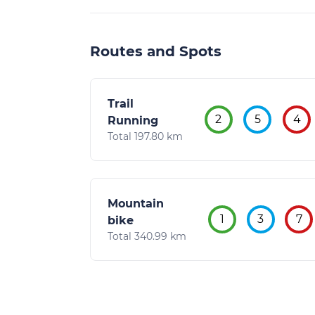
Routes and Spots
Trail
2
5
4
Running
Total 197.80 km
Mountain
1
3
7
bike
Total 340.99 km