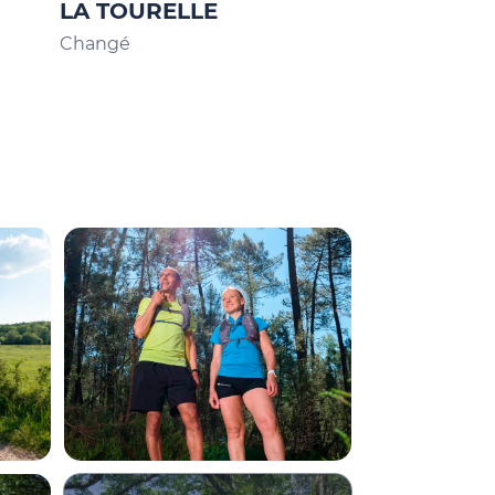
LA TOURELLE
LA DEMEU
LACLAIS
Changé
Le Mans