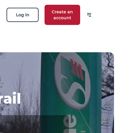
Create an
Log in
account
 our news
ions, routes, challenges, races,
 thing!
OK
ail
 your email address, you agree to receive
ng offers in accordance with our
privacy