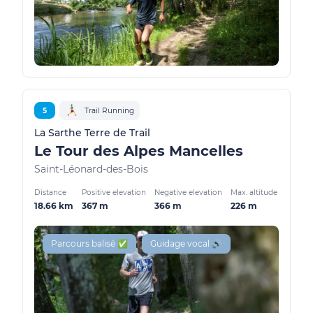
5
Trail Running
La Sarthe Terre de Trail
Le Tour des Alpes Mancelles
Saint-Léonard-des-Bois
Distance
Positive elevation
Negative elevation
Max. altitude
18.66 km
367 m
366 m
226 m
Parcours balisé ✅
Guidage vocal 🔊