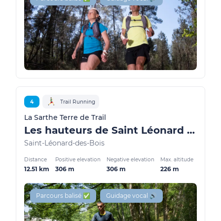
4
Trail Running
La Sarthe Terre de Trail
Les hauteurs de Saint Léonard des Bois
Saint-Léonard-des-Bois
Distance
Positive elevation
Negative elevation
Max. altitude
12.51 km
306 m
306 m
226 m
Parcours balisé ✅
Guidage vocal 🔊