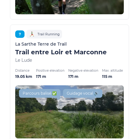
7
Trail Running
La Sarthe Terre de Trail
Trail entre Loir et Marconne
Le Lude
Distance
Positive elevation
Negative elevation
Max. altitude
19.05 km
171 m
171 m
115 m
Parcours balisé ✅
Guidage vocal 🔊