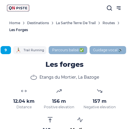
Home
Destinations
La Sarthe Terre De Trail
Routes
Les Forges
9
Parcours balisé ✅
Guidage vocal 🔊
Trail Running
Les forges
Etangs du Mortier, La Bazoge
12.04 km
156 m
157 m
Distance
Positive elevation
Negative elevation