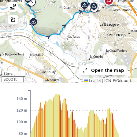
5
10
Open the map
1 km
3000 ft
Leaflet
|
IGN-F/Géoportail
140 m
120 m
100 m
80 m