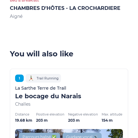
Bed & Breakfast
Bed &
CHAMBRES D'HÔTES - LA CROCHARDIERE
CH
Aigné
Allo
You will also like
1
Trail Running
La Sarthe Terre de Trail
Le bocage du Narais
Challes
Distance
Positive elevation
Negative elevation
Max. altitude
19.68 km
203 m
203 m
154 m
Parcours balisé ✅
Guidage vocal 🔊