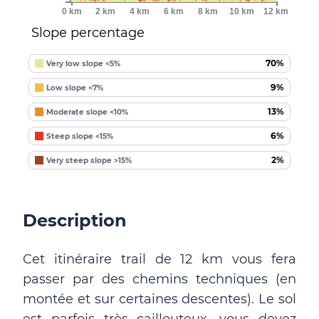
0 km
2 km
4 km
6 km
8 km
10 km
12 km
Slope percentage
70%
Very low slope <5%
9%
Low slope <7%
13%
Moderate slope <10%
6%
Steep slope <15%
2%
Very steep slope >15%
Description
Cet itinéraire trail de 12 km vous fera
passer par des chemins techniques (en
montée et sur certaines descentes). Le sol