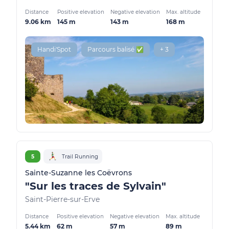
Distance
Positive elevation
Negative elevation
Max. altitude
9.06 km
145 m
143 m
168 m
Handi'Spot
Parcours balisé ✅
+ 3
5
Trail Running
Sainte-Suzanne les Coëvrons
"Sur les traces de Sylvain"
Saint-Pierre-sur-Erve
Distance
Positive elevation
Negative elevation
Max. altitude
5.44 km
62 m
57 m
89 m