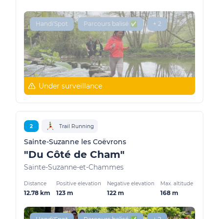
Handi'Spot
Parcours balisé ✅
+ 2
Under surveillance
2
Trail Running
Sainte-Suzanne les Coëvrons
"Du Côté de Cham"
Sainte-Suzanne-et-Chammes
Distance
Positive elevation
Negative elevation
Max. altitude
12.78 km
123 m
122 m
168 m