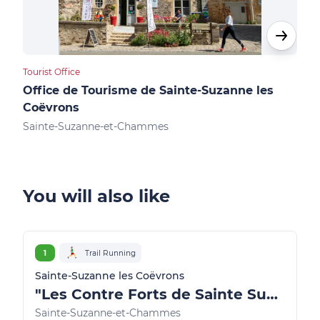
Tourist Office
Cultu
Office de Tourisme de Sainte-Suzanne les
Châ
Coëvrons
Sai
Sainte-Suzanne-et-Chammes
You will also like
1
Trail Running
Sainte-Suzanne les Coëvrons
"Les Contre Forts de Sainte Suzanne"
Sainte-Suzanne-et-Chammes