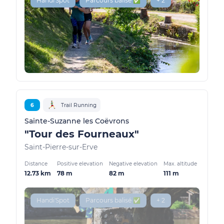
Handi'Spot
Parcours balisé ✅
+ 2
6
Trail Running
Sainte-Suzanne les Coëvrons
"Tour des Fourneaux"
Saint-Pierre-sur-Erve
Distance
Positive elevation
Negative elevation
Max. altitude
12.73 km
78 m
82 m
111 m
Handi'Spot
Parcours balisé ✅
+ 2