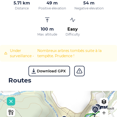
5.71 km
49 m
54 m
Distance
Positive elevation
Negative elevation
100 m
Easy
Max. altitude
Difficulty
Under
Nombreux arbres tombés suite à la
surveillance
•
tempête. Prudence !
Download GPX
Routes