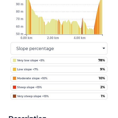
90 m
80 m
70 m
60 m
50 m
0.00 km
2.00 km
4.00 km
Slope percentage
78%
Very low slope <5%
9%
Low slope <7%
10%
Moderate slope <10%
2%
Steep slope <15%
1%
Very steep slope >15%