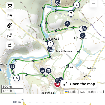
3
2
1
4
5
Open the map
300 m
1000 ft
Leaflet
|
IGN-F/Géoportail
100 m