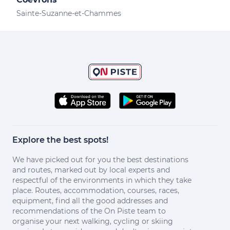
Sai
Sainte-Suzanne-et-Chammes
Explore the best spots!
We have picked out for you the best destinations
and routes, marked out by local experts and
respectful of the environments in which they take
place. Routes, accommodation, courses, races,
equipment, find all the good addresses and
recommendations of the On Piste team to
organise your next walking, cycling or skiing