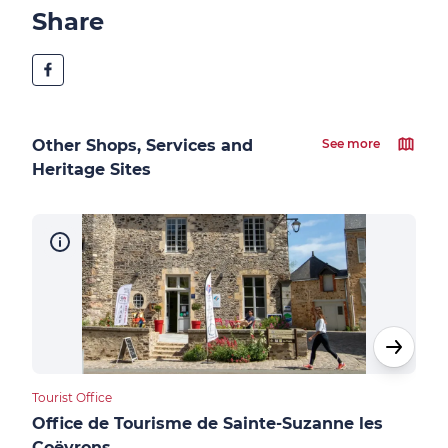
Share
Other Shops, Services and
See more
Heritage Sites
Tourist Office
Cultu
Office de Tourisme de Sainte-Suzanne les
Châ
Coëvrons