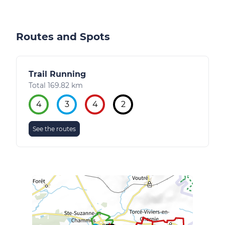
Routes and Spots
Trail Running
Total 169.82 km
4
3
4
2
See the routes