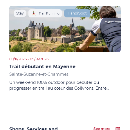
Stay
Handi'Spot
Trail Running
09/11/2026 - 09/14/2026
Trail débutant en Mayenne
Sainte-Suzanne-et-Chammes
Un week-end 100% outdoor pour débuter ou
progresser en trail au cœur des Coëvrons. Entre
collines, forêts et villages de caractère, découvre la
Mayenne autrement, en petit groupe convivial encadré
par un coach passionné
Shops, Services and
See more