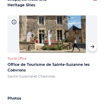
Heritage Sites
Tourist Office
Cultu
Office de Tourisme de Sainte-Suzanne les
Châ
Coëvrons
Sai
Sainte-Suzanne-et-Chammes
Photos