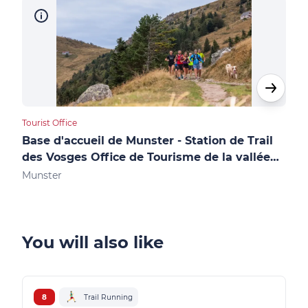
Tourist Office
Touri
Base d'accueil de Munster - Station de Trail
Accue
des Vosges Office de Tourisme de la vallée
des
de Munster
Munster
Gér
You will also like
8
Trail Running