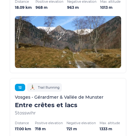
Distance
Positive elevation
Negative elevation
Max. altitude
18.09 km
968 m
963 m
1013 m
12
Trail Running
Vosges - Gérardmer & Vallée de Munster
Entre crêtes et lacs
Stosswihr
Distance
Positive elevation
Negative elevation
Max. altitude
17.00 km
718 m
721 m
1333 m