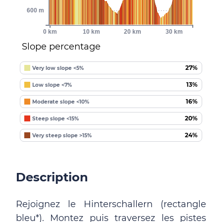
600 m
0 km
10 km
20 km
30 km
Slope percentage
27%
Very low slope <5%
13%
Low slope <7%
16%
Moderate slope <10%
20%
Steep slope <15%
24%
Very steep slope >15%
Description
Rejoignez le Hinterschallern (rectangle
bleu*). Montez puis traversez les pistes