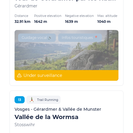
Gérardmer
Distance
Positive elevation
Negative elevation
Max. altitude
32.91 km
1642 m
1639 m
1040 m
Guidage vocal 🔊
Infos touristiques 📍
Under surveillance
13
Trail Running
Vosges - Gérardmer & Vallée de Munster
Vallée de la Wormsa
Stosswihr