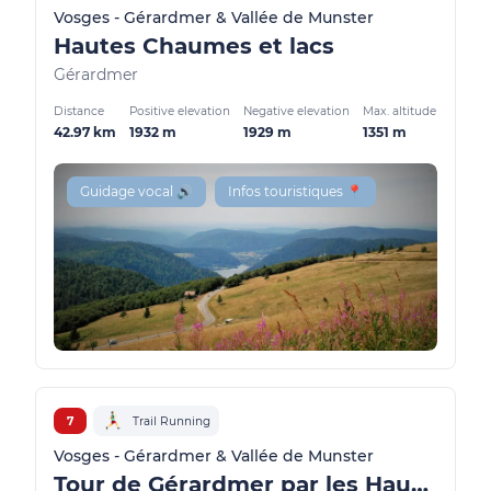
Vosges - Gérardmer & Vallée de Munster
Hautes Chaumes et lacs
Gérardmer
Distance
Positive elevation
Negative elevation
Max. altitude
42.97 km
1932 m
1929 m
1351 m
Guidage vocal 🔊
Infos touristiques 📍
7
Trail Running
Vosges - Gérardmer & Vallée de Munster
Tour de Gérardmer par les Hauts (actually closed)