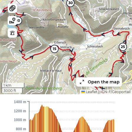
30
10
25
15
20
Open the map
1 km
3000 ft
Leaflet
|
IGN-F/Géoportail
1400 m
1200 m
1000 m
800 m