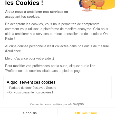
les Cookies !
Our partners
Aidez-nous à améliorer nos services en
acceptant les cookies.
En acceptant les cookies, vous nous permettez de comprendre
comment vous utilisez la plateforme de manière anonyme. Cela nous
aide à améliorer nos services et mieux conseiller les destinations On
Piste !
Aucune donnée personnelle n'est collectée dans nos outils de mesure
d'audience.
Merci d’avance pour votre aide :)
Pour modifier vos préférences par la suite, cliquez sur le lien
'Préférences de cookies' situé dans le pied de page.
© 2022 On Piste
À quoi servent ces cookies :
v. 1.45.0
Partage de données avec Google
On vous présente nos cookies !
English
Consentements certifiés par
Continue with the app
Download
100% free
Je choisis
OK pour moi