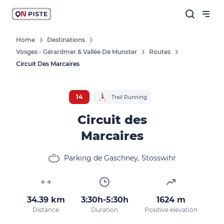
Home
Destinations
Vosges - Gérardmer & Vallée De Munster
Routes
Follow our news
Circuit Des Marcaires
New destinations, routes, challenges,
races, don't miss a thing!
14
Trail Running
Circuit des
Marcaires
OK
Parking de Gaschney, Stosswihr
By entering your email address, you agree to
receive our marketing offers in accordance
with our
privacy policy.
34.39 km
3:30h-5:30h
1624 m
Distance
Duration
Positive elevation