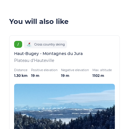
You will also like
/
Cross country skiing
Haut-Bugey - Montagnes du Jura
Plateau d'Hauteville
Distance
Positive elevation
Negative elevation
Max. altitude
1.30 km
19 m
19 m
1102 m