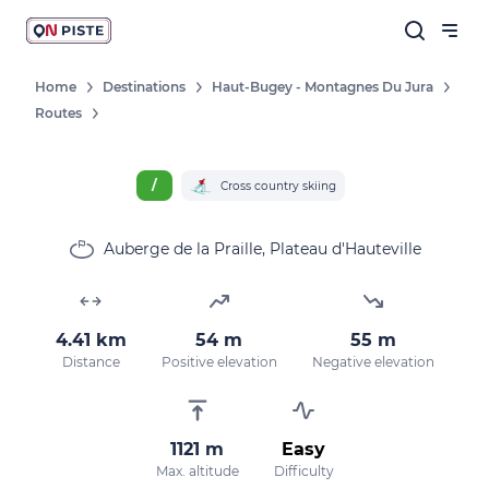
Home
Destinations
Haut-Bugey - Montagnes Du Jura
Routes
/
Cross country skiing
Auberge de la Praille, Plateau d'Hauteville
4.41 km
54 m
55 m
Distance
Positive elevation
Negative elevation
1121 m
Easy
Max. altitude
Difficulty