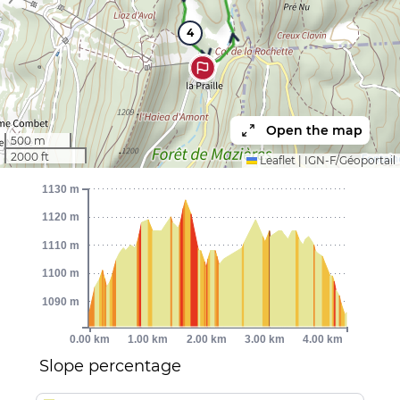
4
Open the map
500 m
2000 ft
Leaflet
|
IGN-F/Géoportail
1130 m
1120 m
1110 m
1100 m
1090 m
0.00 km
1.00 km
2.00 km
3.00 km
4.00 km
Slope percentage