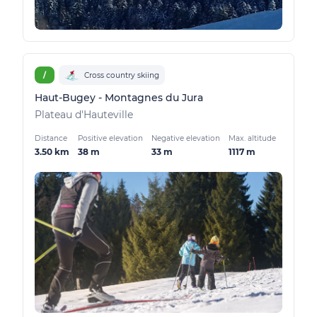
/
Cross country skiing
Haut-Bugey - Montagnes du Jura
Plateau d'Hauteville
Distance
Positive elevation
Negative elevation
Max. altitude
3.50 km
38 m
33 m
1117 m