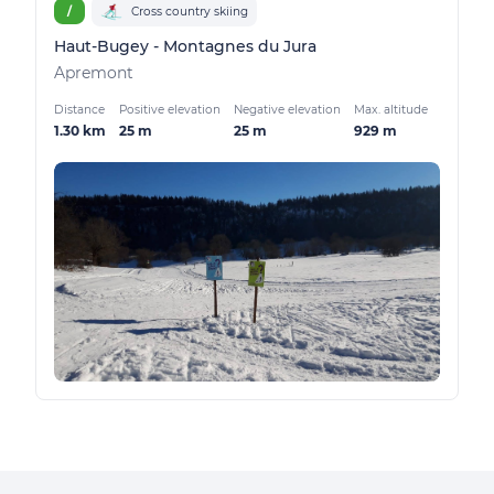
/
Cross country skiing
Haut-Bugey - Montagnes du Jura
Apremont
Distance
Positive elevation
Negative elevation
Max. altitude
1.30 km
25 m
25 m
929 m