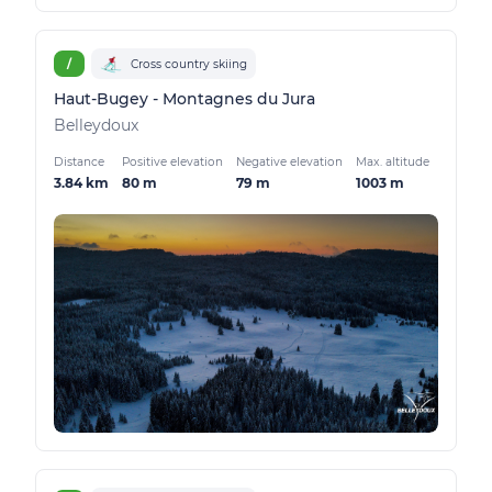
/
Cross country skiing
Haut-Bugey - Montagnes du Jura
Belleydoux
Distance
Positive elevation
Negative elevation
Max. altitude
3.84 km
80 m
79 m
1003 m