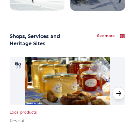
Shops, Services and
See more
Heritage Sites
Local products
Loca
Peyriat
Peyr