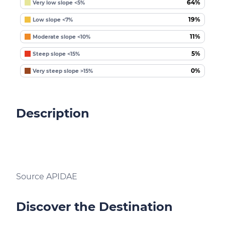
64%
Very low slope <5%
19%
Low slope <7%
11%
Moderate slope <10%
5%
Steep slope <15%
0%
Very steep slope >15%
Description
Source APIDAE
Discover the Destination