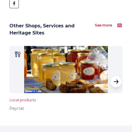
Other Shops, Services and
See more
Heritage Sites
Local products
Loca
Peyriat
Peyr