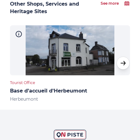
Other Shops, Services and
See more
Heritage Sites
Tourist Office
Camp
Base d'accueil d'Herbeumont
Cam
Herbeumont
Her