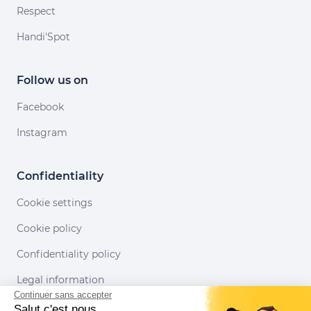
Respect
Handi'Spot
Follow us on
Facebook
Instagram
Confidentiality
Cookie settings
Cookie policy
Confidentiality policy
Legal information
Continuer sans accepter
Conditions of use
Salut c'est nous...