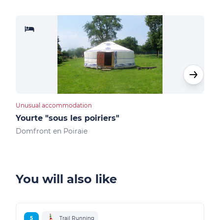
Unusual accommodation
Furn
Yourte "sous les poiriers"
Sai
Domfront en Poiraie
Juvi
You will also like
5
Trail Running