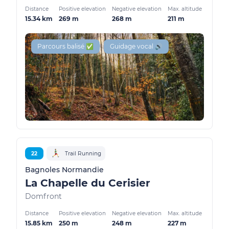
Distance
Positive elevation
Negative elevation
Max. altitude
15.34 km
269 m
268 m
211 m
Parcours balisé ✅
Guidage vocal 🔊
22
Trail Running
Bagnoles Normandie
La Chapelle du Cerisier
Domfront
Distance
Positive elevation
Negative elevation
Max. altitude
15.85 km
250 m
248 m
227 m