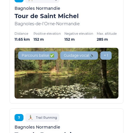
Bagnoles Normandie
Tour de Saint Michel
Bagnoles-de-l'Orne-Normandie
Distance
Positive elevation
Negative elevation
Max. altitude
11.65 km
152 m
152 m
285 m
Parcours balisé ✅
Guidage vocal 🔊
+ 1
7
Trail Running
Bagnoles Normandie