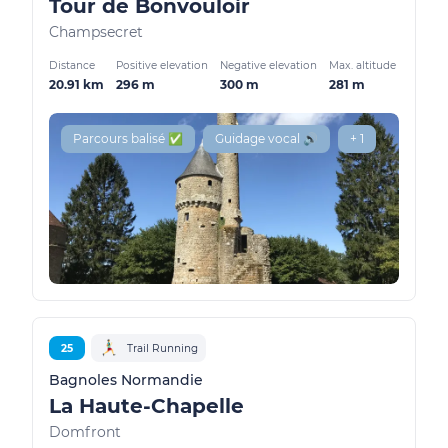
Tour de Bonvouloir
Champsecret
Distance
Positive elevation
Negative elevation
Max. altitude
20.91 km
296 m
300 m
281 m
Parcours balisé ✅
Guidage vocal 🔊
+ 1
25
Trail Running
Bagnoles Normandie
La Haute-Chapelle
Domfront