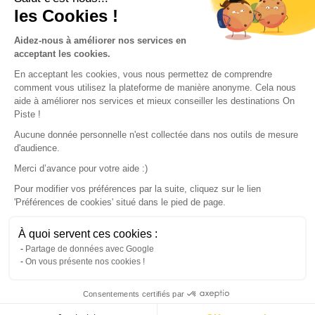
les Cookies !
Our partners
Aidez-nous à améliorer nos services en
acceptant les cookies.
En acceptant les cookies, vous nous permettez de comprendre
comment vous utilisez la plateforme de manière anonyme. Cela nous
aide à améliorer nos services et mieux conseiller les destinations On
Piste !
Aucune donnée personnelle n'est collectée dans nos outils de mesure
d'audience.
Merci d’avance pour votre aide :)
Pour modifier vos préférences par la suite, cliquez sur le lien
'Préférences de cookies' situé dans le pied de page.
© 2022 On Piste
À quoi servent ces cookies :
v. 1.45.0
Partage de données avec Google
On vous présente nos cookies !
English
Consentements certifiés par
Continue with the app
Download
100% free