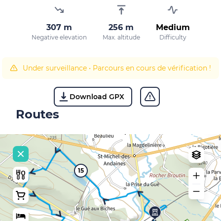
307 m
256 m
Medium
Negative elevation
Max. altitude
Difficulty
Under surveillance
•
Parcours en cours de vérification !
Download GPX
Routes
15