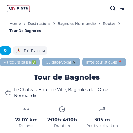
Home
Destinations
Bagnoles Normandie
Routes
Tour De Bagnoles
8
Trail Running
Parcours balisé ✅
Guidage vocal 🔊
Infos touristiques 📍
Tour de Bagnoles
Le Château Hotel de Ville, Bagnoles-de-l'Orne-
Normandie
22.07 km
2:00h-4:00h
305 m
Distance
Duration
Positive elevation