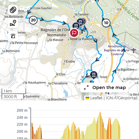
20
10
5
Open the map
1 km
3000 ft
Leaflet
|
IGN-F/Géoportail
260 m
240 m
220 m
200 m
180 m