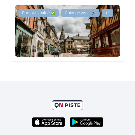
Parcours balisé ✅
Guidage vocal 🔊
+ 1