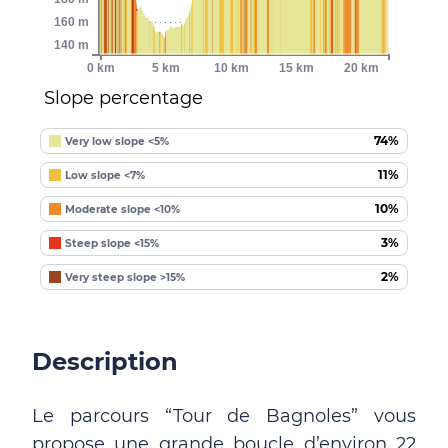
160 m
140 m
0 km
5 km
10 km
15 km
20 km
Slope percentage
74%
Very low slope <5%
11%
Low slope <7%
10%
Moderate slope <10%
3%
Steep slope <15%
2%
Very steep slope >15%
Description
Le parcours “Tour de Bagnoles” vous
propose une grande boucle d’environ 22