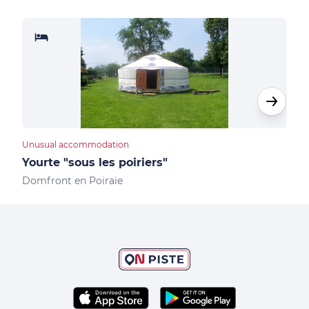
Unusual accommodation
Furn
Yourte "sous les poiriers"
Gît
Domfront en Poiraie
Domf