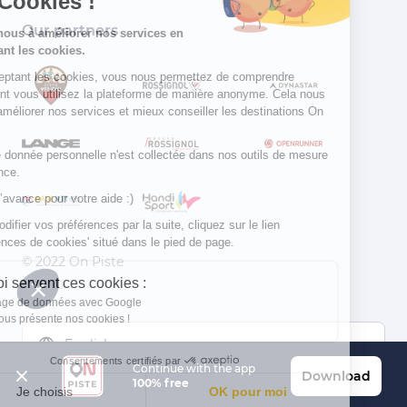
les Cookies !
Our partners
Aidez-nous à améliorer nos services en
acceptant les cookies.
En acceptant les cookies, vous nous permettez de comprendre
comment vous utilisez la plateforme de manière anonyme. Cela nous
aide à améliorer nos services et mieux conseiller les destinations On
Piste !
Aucune donnée personnelle n'est collectée dans nos outils de mesure
d'audience.
Merci d’avance pour votre aide :)
Pour modifier vos préférences par la suite, cliquez sur le lien
'Préférences de cookies' situé dans le pied de page.
© 2022 On Piste
À quoi servent ces cookies :
v. 1.45.0
Partage de données avec Google
On vous présente nos cookies !
English
Consentements certifiés par
Continue with the app
Download
100% free
Je choisis
OK pour moi