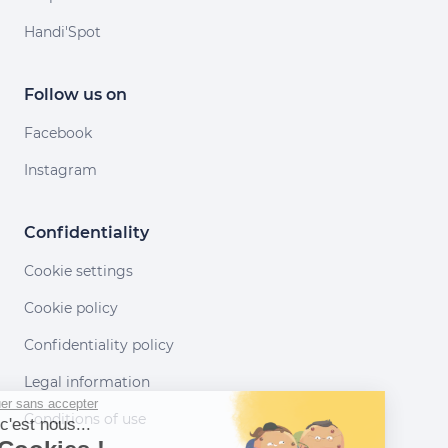
Handi'Spot
Follow us on
Facebook
Instagram
Confidentiality
Cookie settings
Cookie policy
Confidentiality policy
Legal information
Continuer sans accepter
Conditions of use
Salut c'est nous...