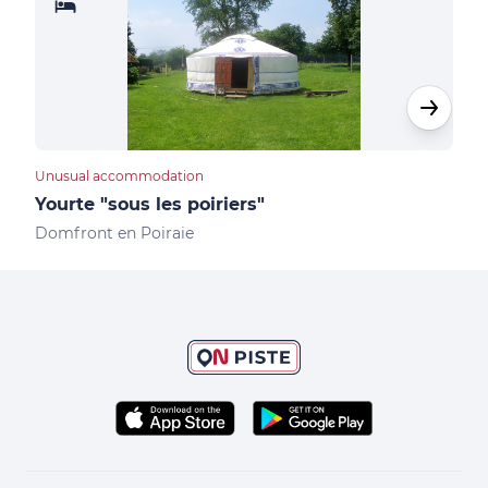
Unusual accommodation
Furn
Yourte "sous les poiriers"
Sai
Domfront en Poiraie
Juvi