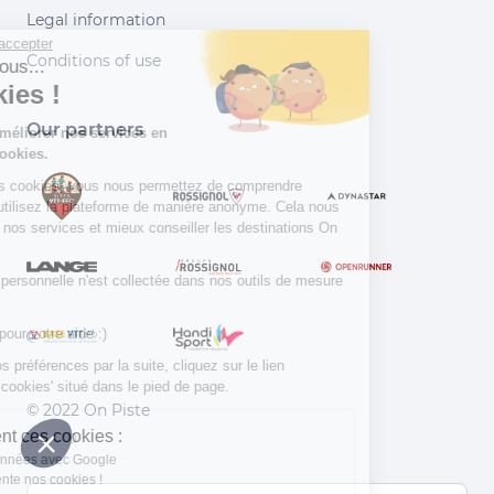
Legal information
Continuer sans accepter
Conditions of use
Salut c'est nous...
les Cookies !
Our partners
Aidez-nous à améliorer nos services en
acceptant les cookies.
En acceptant les cookies, vous nous permettez de comprendre
comment vous utilisez la plateforme de manière anonyme. Cela nous
aide à améliorer nos services et mieux conseiller les destinations On
Piste !
Aucune donnée personnelle n'est collectée dans nos outils de mesure
d'audience.
Merci d’avance pour votre aide :)
Pour modifier vos préférences par la suite, cliquez sur le lien
'Préférences de cookies' situé dans le pied de page.
© 2022 On Piste
À quoi servent ces cookies :
v. 1.45.0
Partage de données avec Google
On vous présente nos cookies !