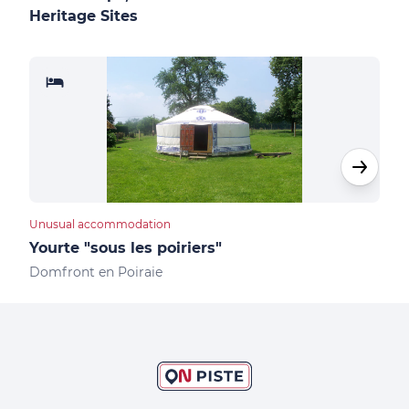
Heritage Sites
Unusual accommodation
Furn
Yourte "sous les poiriers"
Sai
Domfront en Poiraie
Juvi