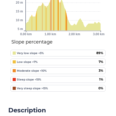
20 m
15 m
10 m
5 m
0.00 km
1.00 km
2.00 km
3.00 km
Slope percentage
89%
Very low slope <5%
7%
Low slope <7%
3%
Moderate slope <10%
1%
Steep slope <15%
0%
Very steep slope >15%
Description