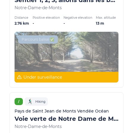
Sentier 1, 2, 3, allons dans les bois
Notre-Dame-de-Monts
Distance
Positive elevation
Negative elevation
Max. altitude
2.76 km
-
-
13 m
Parcours balisé ✅
Under surveillance
/
Hiking
Pays de Saint Jean de Monts Vendée Océan
Voie verte de Notre Dame de Monts
Notre-Dame-de-Monts