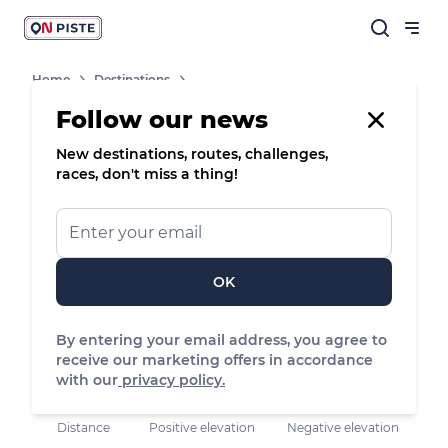
Home
Destinations
Pays De Saint Jean De Monts Vendée Océan
Routes
Follow our news
Sentier De La Vigie
New destinations, routes, challenges,
races, don't miss a thing!
/
Parcours balisé ✅
Hiking
Sentier de la
vigie
OK
Parking d'Explora Parc, Saint-Jean-de-Monts
By entering your email address, you agree to
receive our marketing offers in accordance
with our
privacy policy.
3.08 km
14 m
14 m
Distance
Positive elevation
Negative elevation