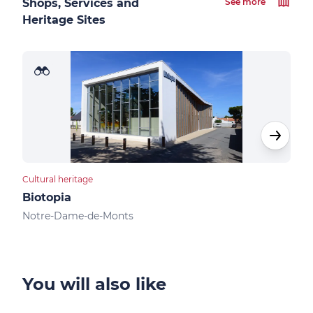
Shops, Services and
See more
Heritage Sites
Cultural heritage
Camp
Biotopia
Cam
Notre-Dame-de-Monts
Not
You will also like