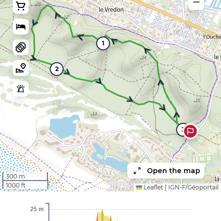
1
2
3
Open the map
300 m
1000 ft
Leaflet
|
IGN-F/Géoportail
25 m