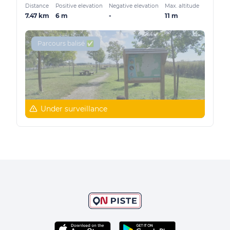
Distance
Positive elevation
Negative elevation
Max. altitude
7.47 km
6 m
-
11 m
Parcours balisé ✅
Under surveillance