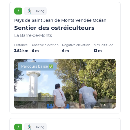
/
Hiking
Pays de Saint Jean de Monts Vendée Océan
Sentier des ostréiculteurs
La Barre-de-Monts
Distance
Positive elevation
Negative elevation
Max. altitude
3.82 km
6 m
6 m
13 m
Parcours balisé ✅
/
Hiking