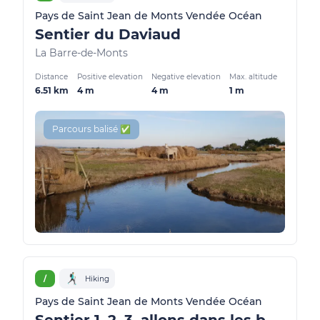
Pays de Saint Jean de Monts Vendée Océan
Sentier du Daviaud
La Barre-de-Monts
Distance
Positive elevation
Negative elevation
Max. altitude
6.51 km
4 m
4 m
1 m
Parcours balisé ✅
/
Hiking
Pays de Saint Jean de Monts Vendée Océan