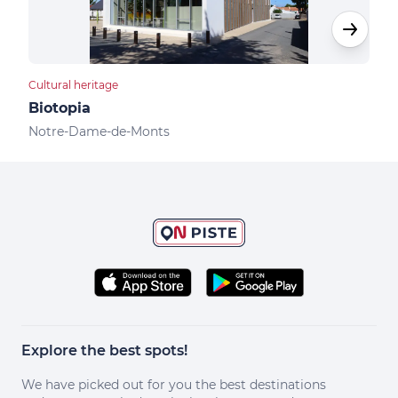
Cultural heritage
Camp
Biotopia
Cam
Notre-Dame-de-Monts
Not
Explore the best spots!
We have picked out for you the best destinations