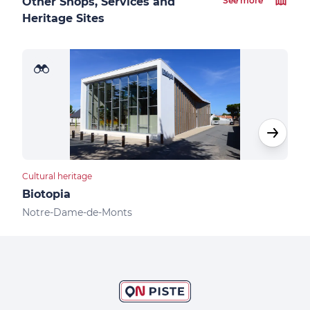
Other Shops, Services and
See more
Heritage Sites
Cultural heritage
Camp
Biotopia
Cam
Notre-Dame-de-Monts
Not