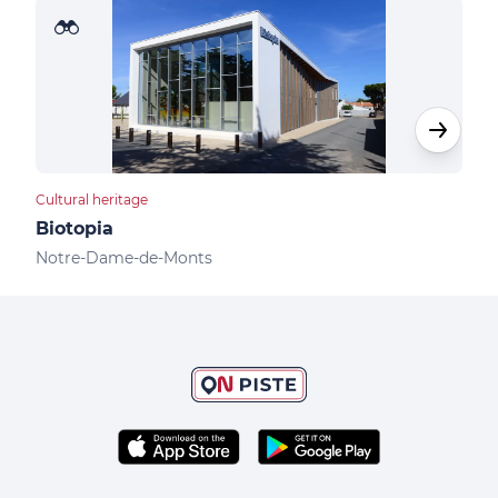
Cultural heritage
Camp
Biotopia
Cam
Notre-Dame-de-Monts
Not