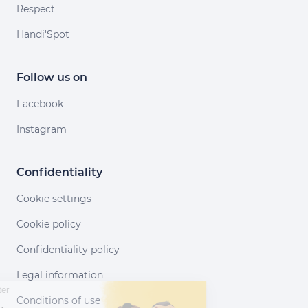
Respect
Handi'Spot
Follow us on
Facebook
Instagram
Confidentiality
Cookie settings
Cookie policy
Confidentiality policy
Legal information
Continuer sans accepter
Conditions of use
Salut c'est nous...