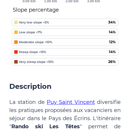
0.00 km
1.00 km
2.00 km
3.00 km
Slope percentage
34%
Very low slope <5%
14%
Low slope <7%
12%
Moderate slope <10%
14%
Steep slope <15%
26%
Very steep slope >15%
Description
La station de
Puy Saint Vincent
diversifie
les pratiques proposées aux vacanciers en
séjour dans le Pays des Écrins. L'itinéraire
"
Rando ski Les Têtes
" permet de