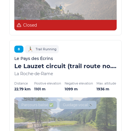
Closed
8
Trail Running
Le Pays des Écrins
Le Lauzet circuit (trail route no. 8)
La Roche-de-Rame
Distance
Positive elevation
Negative elevation
Max. altitude
22.79 km
1101 m
1099 m
1936 m
Parcours balisé ✅
Guidage vocal 🔊