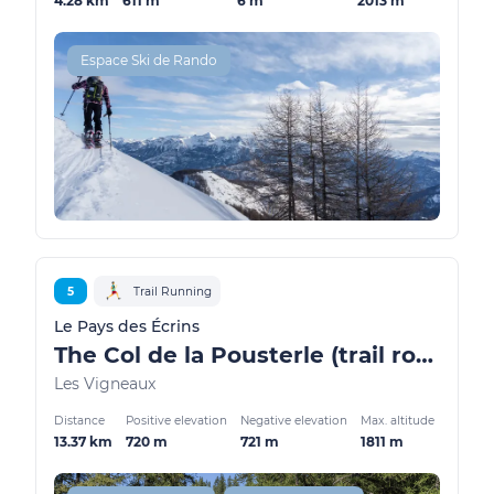
4.28 km
611 m
6 m
2013 m
Espace Ski de Rando
5
Trail Running
Le Pays des Écrins
The Col de la Pousterle (trail route no. 5)
Les Vigneaux
Distance
Positive elevation
Negative elevation
Max. altitude
13.37 km
720 m
721 m
1811 m