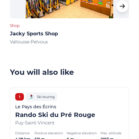
Shop
Shops
Jacky Sports Shop
Kin
Vallouise-Pelvoux
Vall
You will also like
1
Ski touring
Le Pays des Écrins
Rando Ski du Pré Rouge
Puy-Saint-Vincent
Distance
Positive elevation
Negative elevation
Max. altitude