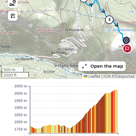
3
Open the map
500 m
2000 ft
Leaflet
|
IGN-F/Géoportail
2050 m
2000 m
1950 m
1900 m
1850 m
1800 m
1750 m