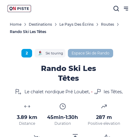
Home
Destinations
Le Pays Des Écrins
Routes
Rando Ski Les Têtes
Follow our news
New destinations, routes, challenges,
races, don't miss a thing!
2
Espace Ski de Rando
Ski touring
Rando Ski Les
Têtes
OK
•
Le chalet nordique Pré Loubet,
les Têtes,
By entering your email address, you agree to
receive our marketing offers in accordance
with our
privacy policy.
3.89 km
45min-1:30h
287 m
Distance
Duration
Positive elevation