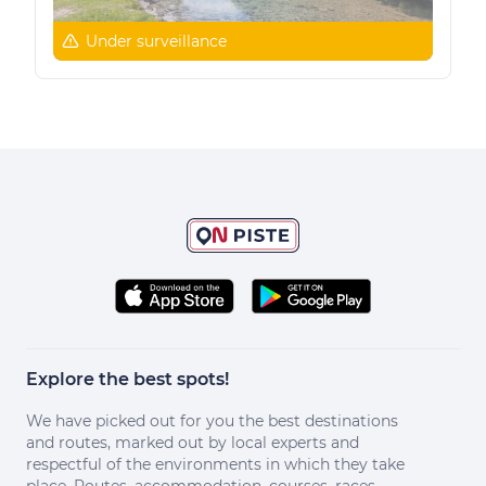
Under surveillance
Explore the best spots!
We have picked out for you the best destinations
and routes, marked out by local experts and
respectful of the environments in which they take