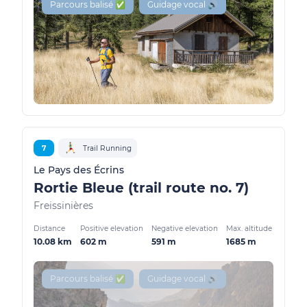
Parcours balisé ✅
Guidage vocal 🔊
7
Trail Running
Le Pays des Écrins
Rortie Bleue (trail route no. 7)
Freissinières
Distance
Positive elevation
Negative elevation
Max. altitude
10.08 km
602 m
591 m
1685 m
Parcours balisé ✅
Guidage vocal 🔊