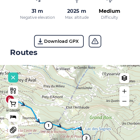
31 m
2025 m
Medium
Negative elevation
Max. altitude
Difficulty
Download GPX
Routes
1
2