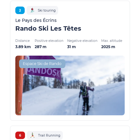
2
Ski touring
Le Pays des Écrins
Rando Ski Les Têtes
Distance
Positive elevation
Negative elevation
Max. altitude
3.89 km
287 m
31 m
2025 m
Espace Ski de Rando
6
Trail Running