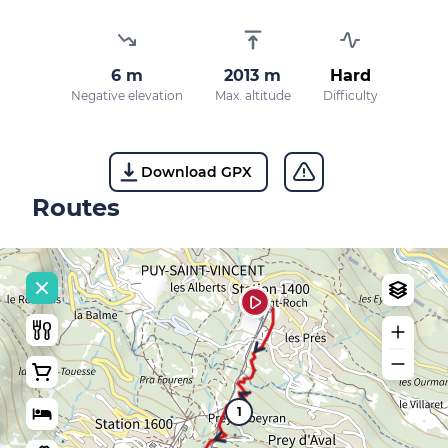
6 m
2013 m
Hard
Negative elevation
Max. altitude
Difficulty
Download GPX
Routes
1