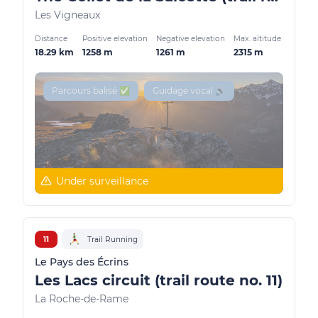
Les Vigneaux
Distance
Positive elevation
Negative elevation
Max. altitude
18.29 km
1258 m
1261 m
2315 m
Parcours balisé ✅
Guidage vocal 🔊
Under surveillance
11
Trail Running
Le Pays des Écrins
Les Lacs circuit (trail route no. 11)
La Roche-de-Rame