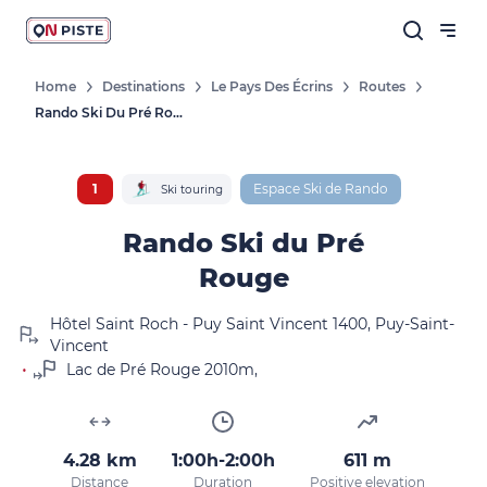
Home
Destinations
Le Pays Des Écrins
Routes
Rando Ski Du Pré Rouge
Follow our news
New destinations, routes, challenges,
races, don't miss a thing!
1
Espace Ski de Rando
Ski touring
Rando Ski du Pré
Rouge
OK
Hôtel Saint Roch - Puy Saint Vincent 1400, Puy-Saint-
Vincent
•
By entering your email address, you agree to
Lac de Pré Rouge 2010m,
receive our marketing offers in accordance
with our
privacy policy.
4.28 km
1:00h-2:00h
611 m
Distance
Duration
Positive elevation