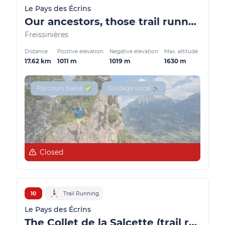
Le Pays des Écrins
Our ancestors, those trail runners (trail route no. 6)
Freissinières
Distance
Positive elevation
Negative elevation
Max. altitude
17.62 km
1011 m
1019 m
1630 m
Parcours balisé ✅
Guidage vocal 🔊
Closed
10
Trail Running
Le Pays des Écrins
The Collet de la Salcette (trail route no. 10)