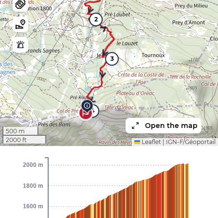
2
3
4
Open the map
500 m
2000 ft
Leaflet
|
IGN-F/Géoportail
2000 m
1800 m
1600 m