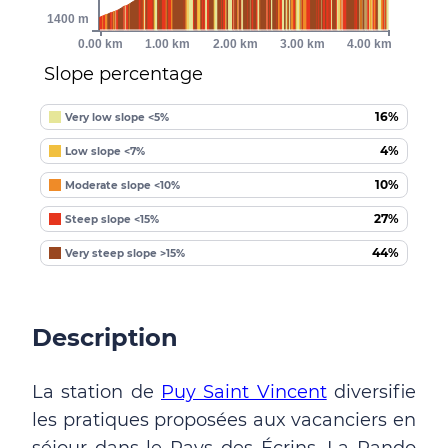
1400 m
0.00 km
1.00 km
2.00 km
3.00 km
4.00 km
Slope percentage
16%
Very low slope <5%
4%
Low slope <7%
10%
Moderate slope <10%
27%
Steep slope <15%
44%
Very steep slope >15%
Description
La station de
Puy Saint Vincent
diversifie
les pratiques proposées aux vacanciers en