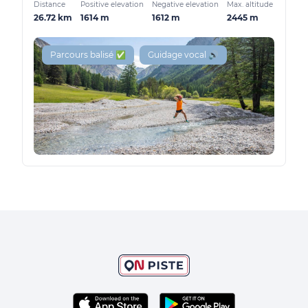
Distance
Positive elevation
Negative elevation
Max. altitude
26.72 km
1614 m
1612 m
2445 m
Parcours balisé ✅
Guidage vocal 🔊