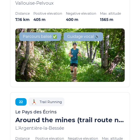
Vallouise-Pelvoux
Distance
Positive elevation
Negative elevation
Max. altitude
7.16 km
405 m
400 m
1565 m
Parcours balisé ✅
Guidage vocal 🔊
22
Trail Running
Le Pays des Écrins
Around the mines (trail route no. 22)
L'Argentière-la-Bessée
Distance
Positive elevation
Negative elevation
Max. altitude