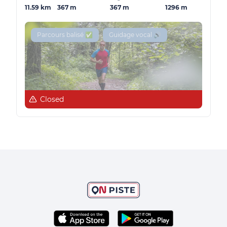
11.59 km
367 m
367 m
1296 m
Parcours balisé ✅
Guidage vocal 🔊
Closed