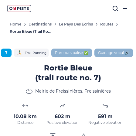
Home
Destinations
Le Pays Des Écrins
Routes
Rortie Bleue (trail Route No. 7)
7
Parcours balisé ✅
Guidage vocal 🔊
Trail Running
Rortie Bleue
(trail route no. 7)
Mairie de Freissinières, Freissinières
10.08 km
602 m
591 m
Distance
Positive elevation
Negative elevation