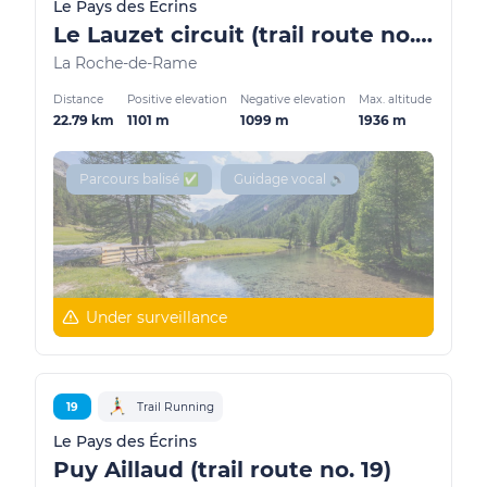
Le Pays des Écrins
Le Lauzet circuit (trail route no. 8)
La Roche-de-Rame
Distance
Positive elevation
Negative elevation
Max. altitude
22.79 km
1101 m
1099 m
1936 m
Parcours balisé ✅
Guidage vocal 🔊
Under surveillance
19
Trail Running
Le Pays des Écrins
Puy Aillaud (trail route no. 19)