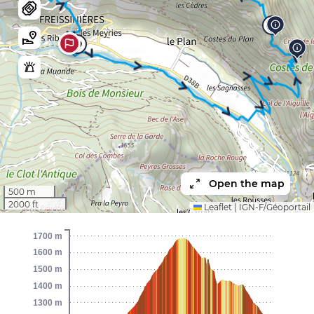
5
10
Open the map
500 m
2000 ft
Leaflet
|
IGN-F/Géoportail
1700 m
1600 m
1500 m
1400 m
1300 m