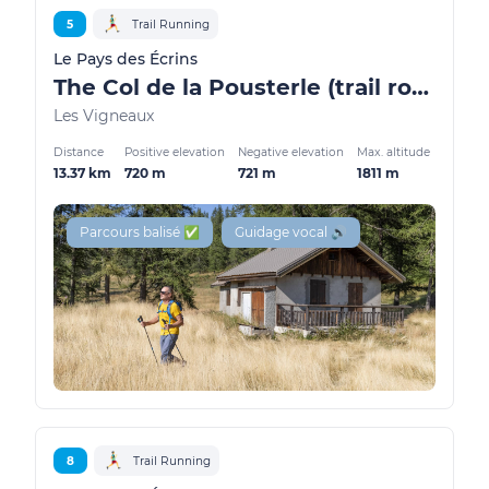
5
Trail Running
Le Pays des Écrins
The Col de la Pousterle (trail route no. 5)
Les Vigneaux
Distance
Positive elevation
Negative elevation
Max. altitude
13.37 km
720 m
721 m
1811 m
Parcours balisé ✅
Guidage vocal 🔊
8
Trail Running