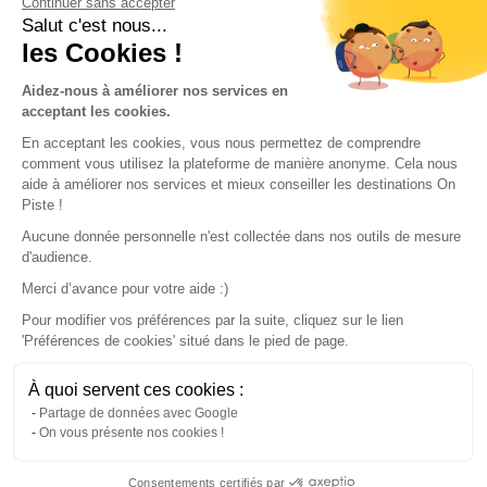
Continuer sans accepter
Conditions of use
Salut c'est nous...
les Cookies !
Our partners
Aidez-nous à améliorer nos services en
acceptant les cookies.
En acceptant les cookies, vous nous permettez de comprendre
comment vous utilisez la plateforme de manière anonyme. Cela nous
aide à améliorer nos services et mieux conseiller les destinations On
Piste !
Aucune donnée personnelle n'est collectée dans nos outils de mesure
d'audience.
Merci d’avance pour votre aide :)
Pour modifier vos préférences par la suite, cliquez sur le lien
'Préférences de cookies' situé dans le pied de page.
© 2022 On Piste
À quoi servent ces cookies :
v. 1.45.0
Partage de données avec Google
On vous présente nos cookies !
English
Consentements certifiés par