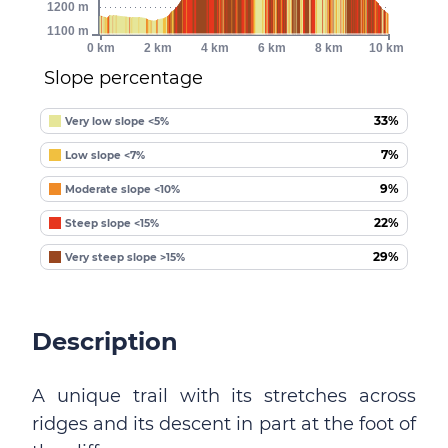
1200 m
1100 m
0 km
2 km
4 km
6 km
8 km
10 km
Slope percentage
33%
Very low slope <5%
7%
Low slope <7%
9%
Moderate slope <10%
22%
Steep slope <15%
29%
Very steep slope >15%
Description
A unique trail with its stretches across
ridges and its descent in part at the foot of