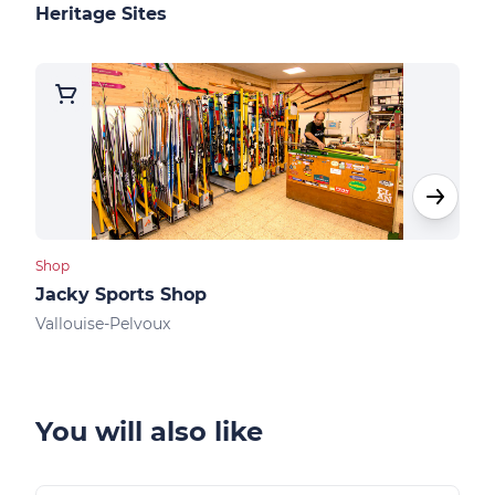
Heritage Sites
Shop
Shops
Jacky Sports Shop
Kin
Vallouise-Pelvoux
Vall
You will also like