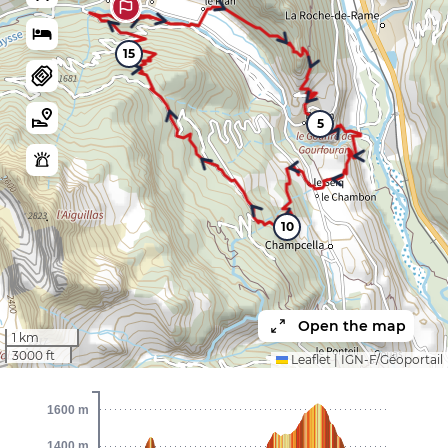
15
5
10
Open the map
1 km
3000 ft
Leaflet
|
IGN-F/Géoportail
1600 m
1400 m