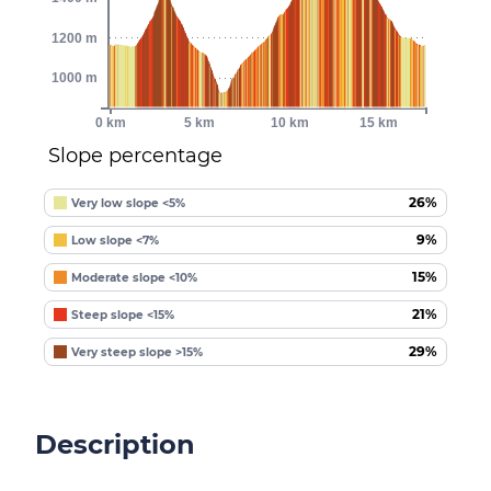
1200 m
1000 m
0 km
5 km
10 km
15 km
Slope percentage
26%
Very low slope <5%
9%
Low slope <7%
15%
Moderate slope <10%
21%
Steep slope <15%
29%
Very steep slope >15%
Description