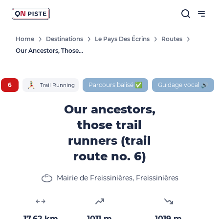
Home
Destinations
Le Pays Des Écrins
Routes
Our Ancestors, Those Trail Runners (trail Route No. 6)
6
Parcours balisé ✅
Guidage vocal 🔊
Trail Running
Our ancestors,
those trail
runners (trail
route no. 6)
Mairie de Freissinières, Freissinières
17.62 km
1011 m
1019 m