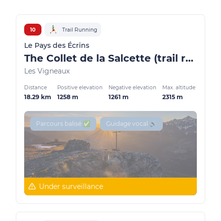
10
Trail Running
Le Pays des Écrins
The Collet de la Salcette (trail route no. 10)
Les Vigneaux
Distance
Positive elevation
Negative elevation
Max. altitude
18.29 km
1258 m
1261 m
2315 m
Parcours balisé ✅
Guidage vocal 🔊
Under surveillance