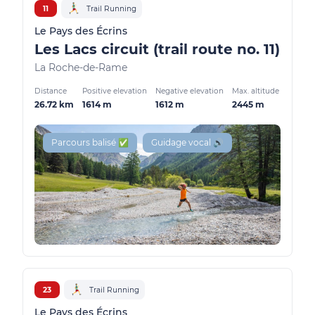
11
Trail Running
Le Pays des Écrins
Les Lacs circuit (trail route no. 11)
La Roche-de-Rame
Distance
Positive elevation
Negative elevation
Max. altitude
26.72 km
1614 m
1612 m
2445 m
Parcours balisé ✅
Guidage vocal 🔊
23
Trail Running
Le Pays des Écrins