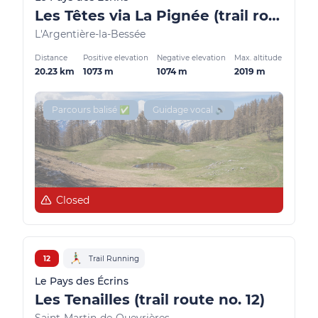
Les Têtes via La Pignée (trail route no. 23)
L'Argentière-la-Bessée
Distance
Positive elevation
Negative elevation
Max. altitude
20.23 km
1073 m
1074 m
2019 m
Parcours balisé ✅
Guidage vocal 🔊
Closed
12
Trail Running
Le Pays des Écrins
Les Tenailles (trail route no. 12)