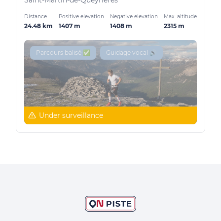
Saint-Martin-de-Queyrières
Distance
Positive elevation
Negative elevation
Max. altitude
24.48 km
1407 m
1408 m
2315 m
Parcours balisé ✅
Guidage vocal 🔊
Under surveillance