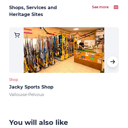
Shops, Services and
See more
Heritage Sites
Shop
Shops
Jacky Sports Shop
Kin
Vallouise-Pelvoux
Vall
You will also like