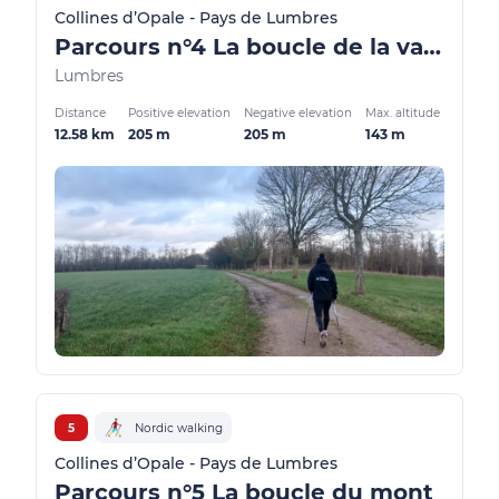
Collines d’Opale - Pays de Lumbres
Parcours n°4 La boucle de la vallée
Lumbres
Distance
Positive elevation
Negative elevation
Max. altitude
12.58 km
205 m
205 m
143 m
5
Nordic walking
Collines d’Opale - Pays de Lumbres
Parcours n°5 La boucle du mont