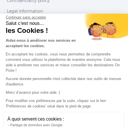
Confidentiality policy
Legal information
Continuer sans accepter
Conditions of use
Salut c'est nous...
les Cookies !
Our partners
Aidez-nous à améliorer nos services en
acceptant les cookies.
En acceptant les cookies, vous nous permettez de comprendre
comment vous utilisez la plateforme de manière anonyme. Cela nous
aide à améliorer nos services et mieux conseiller les destinations On
Piste !
Aucune donnée personnelle n'est collectée dans nos outils de mesure
d'audience.
Merci d’avance pour votre aide :)
Pour modifier vos préférences par la suite, cliquez sur le lien
'Préférences de cookies' situé dans le pied de page.
© 2022 On Piste
À quoi servent ces cookies :
v. 1.45.0
Partage de données avec Google