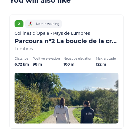
You will also like
2
Nordic walking
Collines d’Opale - Pays de Lumbres
Parcours n°2 La boucle de la craie
Lumbres
Distance
Positive elevation
Negative elevation
Max. altitude
6.72 km
98 m
100 m
122 m