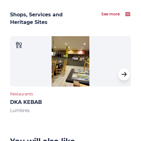
Shops, Services and
See more
Heritage Sites
Restaurants
Bar
DKA KEBAB
Le 
Lumbres
Sen