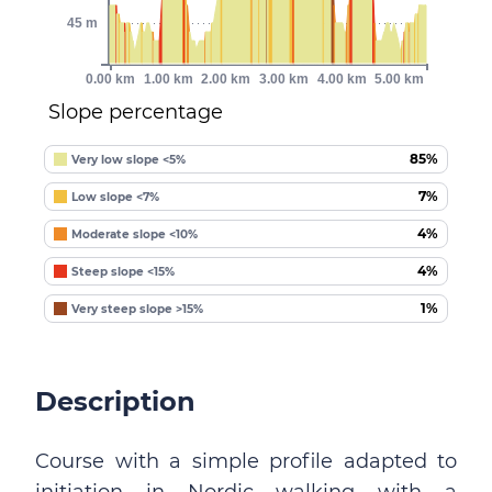
45 m
0.00 km
1.00 km
2.00 km
3.00 km
4.00 km
5.00 km
Slope percentage
85%
Very low slope <5%
7%
Low slope <7%
4%
Moderate slope <10%
4%
Steep slope <15%
1%
Very steep slope >15%
Description
Course with a simple profile adapted to