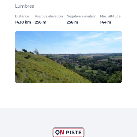
Lumbres
Distance
Positive elevation
Negative elevation
Max. altitude
14.18 km
256 m
256 m
144 m