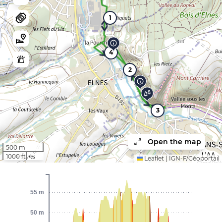
1
4
2
3
Open the map
500 m
1000 ft
Leaflet
|
IGN-F/Géoportail
55 m
50 m