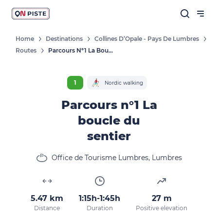
Home
Destinations
Collines D’Opale - Pays De Lumbres
Routes
Parcours N°1 La Boucle Du Sentier
Follow our news
New destinations, routes, challenges,
1
Nordic walking
races, don't miss a thing!
Parcours n°1 La
boucle du
sentier
OK
Office de Tourisme Lumbres, Lumbres
By entering your email address, you agree to
receive our marketing offers in accordance
with our
privacy policy.
5.47 km
1:15h-1:45h
27 m
Distance
Duration
Positive elevation