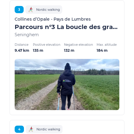
3
Nordic walking
Collines d’Opale - Pays de Lumbres
Parcours n°3 La boucle des grands champs
Seninghem
Distance
Positive elevation
Negative elevation
Max. altitude
9.47 km
135 m
132 m
184 m
4
Nordic walking