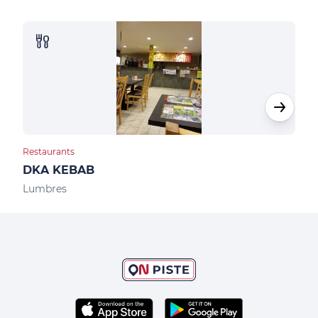
Restaurants
Bar
DKA KEBAB
Le 
Lumbres
Sen