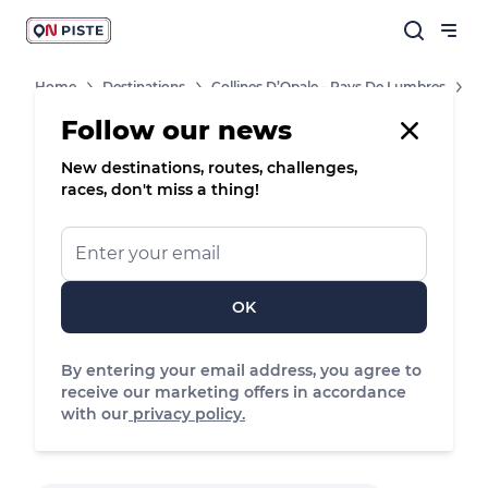
Home
Destinations
Collines D’Opale - Pays De Lumbres
Shops, Services And Heritage Sites
Train Touristique De La Vallée De L'Aa
Follow our news
New destinations, routes, challenges,
Cultural Heritage
races, don't miss a thing!
Train touristique de la vallée de l'Aa
Lumbres, Hauts-de-France
OK
See the map
03.21.12.19.19
By entering your email address, you agree to
receive our marketing offers in accordance
with our
privacy policy.
Access the site