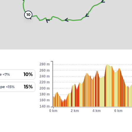
10
280 m
260 m
10%
e <7%
240 m
220 m
15%
ope <15%
200 m
180 m
160 m
140 m
0 km
2 km
4 km
6 km