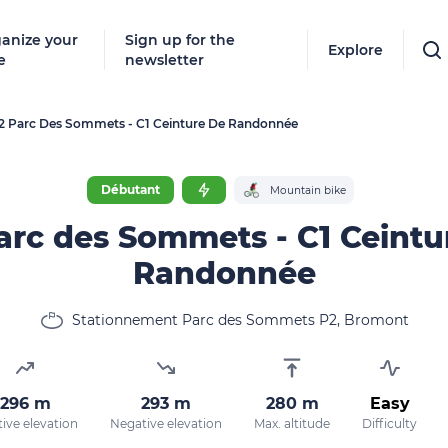
anize your
Sign up for the
Explore
e
newsletter
2 Parc Des Sommets - C1 Ceinture De Randonnée
Débutant
Mountain bike
arc des Sommets - C1 Ceintu
Randonnée
Stationnement Parc des Sommets P2, Bromont
296 m
293 m
280 m
Easy
tive elevation
Negative elevation
Max. altitude
Difficulty