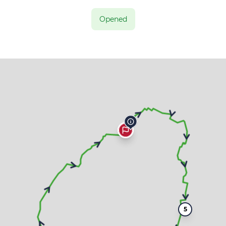
Opened
5