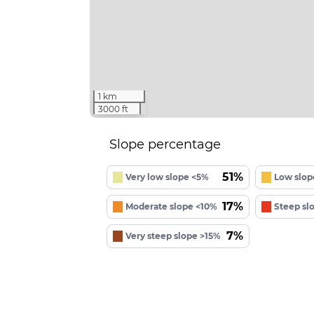
1 km
3000 ft
Slope percentage
51%
Very low slope <5%
Low slop
17%
Moderate slope <10%
Steep sl
7%
Very steep slope >15%