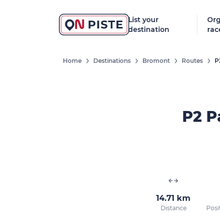
List your
Org
destination
rac
Home
Destinations
Bromont
Routes
P
P2 P
14.71 km
Distance
Posi