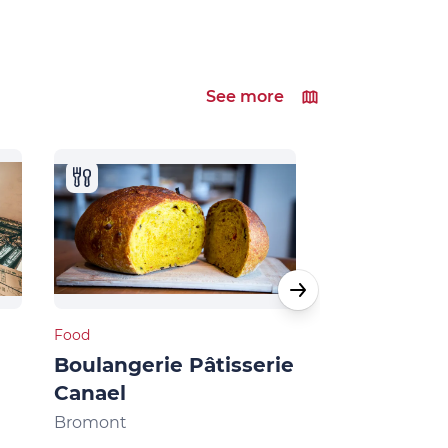
See more
Food
Food
Boulangerie Pâtisserie
Café 1792
Canael
Bromont
Bromont