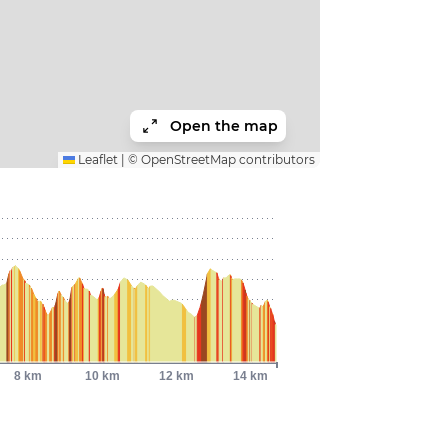
Open the map
Leaflet
|
©
OpenStreetMap
contributors
8 km
10 km
12 km
14 km