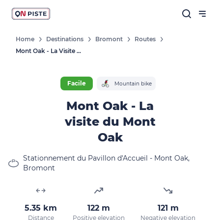
Home
Destinations
Bromont
Routes
Mont Oak - La Visite Du Mont Oak
Facile
Mountain bike
Mont Oak - La
visite du Mont
Oak
Stationnement du Pavillon d'Accueil - Mont Oak,
Bromont
5.35 km
122 m
121 m
Distance
Positive elevation
Negative elevation