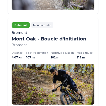
Débutant
Mountain bike
Bromont
Mont Oak - Boucle d'initiation
Bromont
Distance
Positive elevation
Negative elevation
Max. altitude
4.07 km
107 m
102 m
219 m