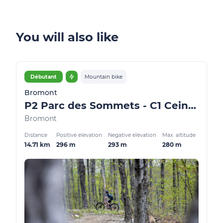
You will also like
Débutant
Mountain bike
Bromont
P2 Parc des Sommets - C1 Ceinture de Randonnée
Bromont
Distance
Positive elevation
Negative elevation
Max. altitude
14.71 km
296 m
293 m
280 m