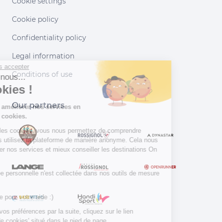
Cookie settings
Cookie policy
Confidentiality policy
Legal information
Continuer sans accepter
Conditions of use
Salut c'est nous...
les Cookies !
Our partners
Aidez-nous à améliorer nos services en
acceptant les cookies.
En acceptant les cookies, vous nous permettez de comprendre
comment vous utilisez la plateforme de manière anonyme. Cela nous
aide à améliorer nos services et mieux conseiller les destinations On
Piste !
Aucune donnée personnelle n'est collectée dans nos outils de mesure
d'audience.
Merci d’avance pour votre aide :)
Pour modifier vos préférences par la suite, cliquez sur le lien
'Préférences de cookies' situé dans le pied de page.