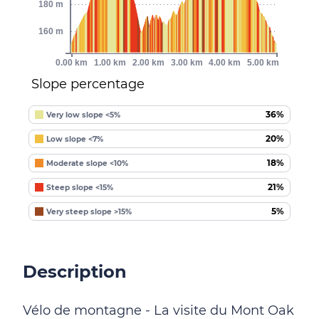
180 m
160 m
0.00 km
1.00 km
2.00 km
3.00 km
4.00 km
5.00 km
Slope percentage
36%
Very low slope <5%
20%
Low slope <7%
18%
Moderate slope <10%
21%
Steep slope <15%
5%
Very steep slope >15%
Description
Vélo de montagne - La visite du Mont Oak