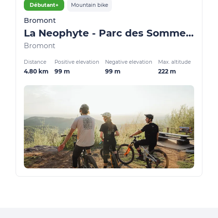
Débutant+
Mountain bike
Bromont
La Neophyte - Parc des Sommets
Bromont
Distance
Positive elevation
Negative elevation
Max. altitude
4.80 km
99 m
99 m
222 m