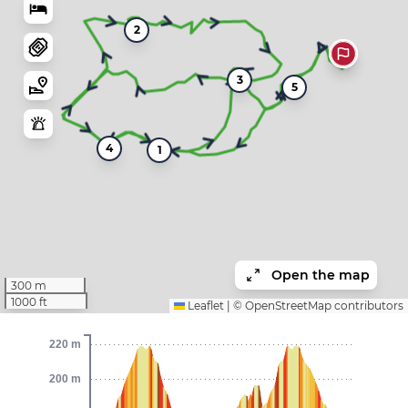
2
3
5
4
1
Open the map
300 m
1000 ft
Leaflet
|
©
OpenStreetMap
contributors
220 m
200 m