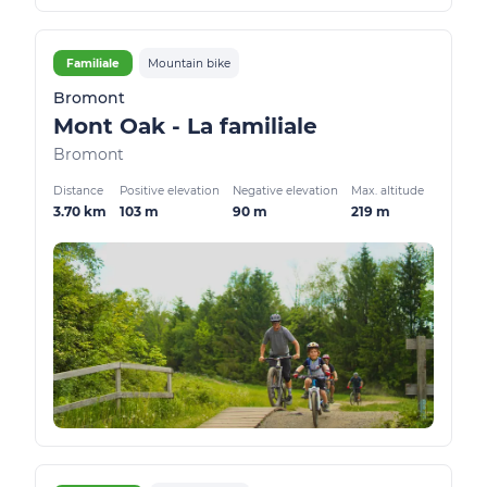
Familiale
Mountain bike
Bromont
Mont Oak - La familiale
Bromont
Distance
Positive elevation
Negative elevation
Max. altitude
3.70 km
103 m
90 m
219 m