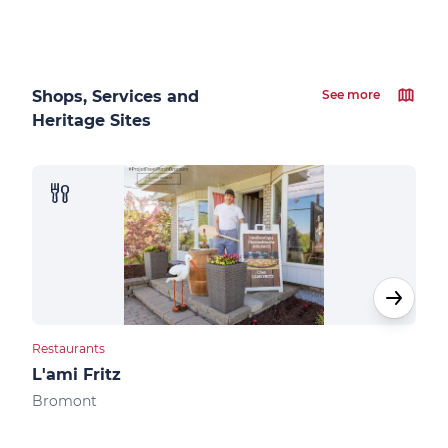
Shops, Services and
See more
Heritage Sites
Restaurants
Rest
L'ami Fritz
Bis
Bromont
Bro