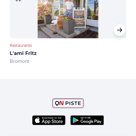
Restaurants
Rest
L'ami Fritz
Bis
Bromont
Bro