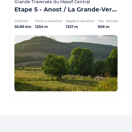
Grande Traversée du Massif Central
Etape 5 - Anost / La Grande-Verrière - GMTC Gravel
Distance
Positive elevation
Negative elevation
Max. altitude
50.89 km
1204 m
1327 m
906 m