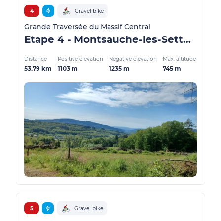
4
Gravel bike
Grande Traversée du Massif Central
Etape 4 - Montsauche-les-Settons / Anost - GMTC Gravel
Distance
Positive elevation
Negative elevation
Max. altitude
53.79 km
1103 m
1235 m
745 m
5
Gravel bike