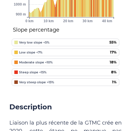
1000 m
900 m
0 km
10 km
20 km
30 km
40 km
Slope percentage
55%
Very low slope <5%
17%
Low slope <7%
18%
Moderate slope <10%
8%
Steep slope <15%
1%
Very steep slope >15%
Description
Liaison la plus récente de la GTMC crée en