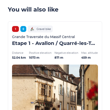
You will also like
1
Gravel bike
Grande Traversée du Massif Central
Etape 1 - Avallon / Quarré-les-Tombes - GMTC Gravel
Distance
Positive elevation
Negative elevation
Max. altitude
52.04 km
1073 m
871 m
459 m