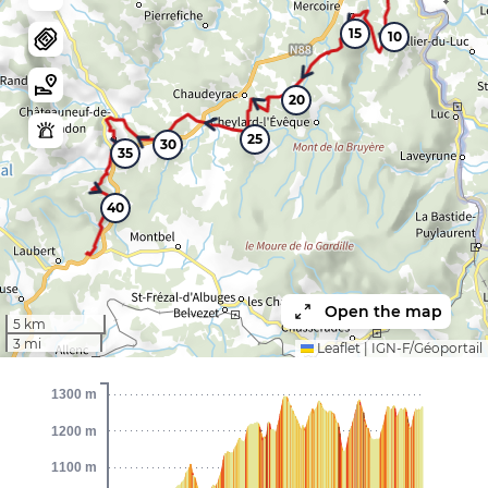
15
10
20
25
30
35
40
Open the map
5 km
3 mi
Leaflet
|
IGN-F/Géoportail
1300 m
1200 m
1100 m