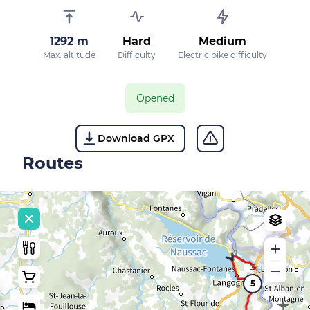
1292 m
Hard
Medium
Max. altitude
Difficulty
Electric bike difficulty
Opened
Download GPX
Routes
5