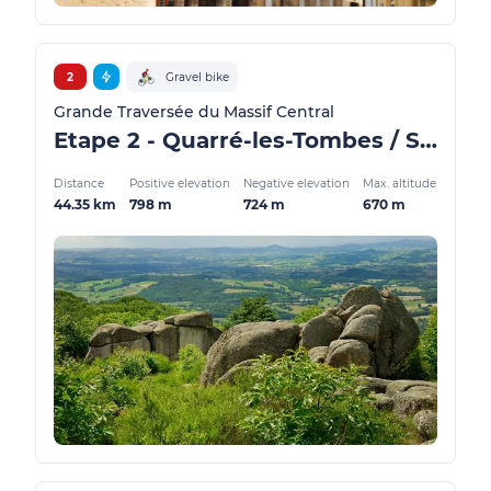
2
Gravel bike
Grande Traversée du Massif Central
Etape 2 - Quarré-les-Tombes / Saulieu - GMTC Gravel
Distance
Positive elevation
Negative elevation
Max. altitude
44.35 km
798 m
724 m
670 m