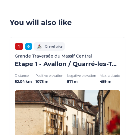
You will also like
1
Gravel bike
Grande Traversée du Massif Central
Etape 1 - Avallon / Quarré-les-Tombes - GMTC Gravel
Distance
Positive elevation
Negative elevation
Max. altitude
52.04 km
1073 m
871 m
459 m