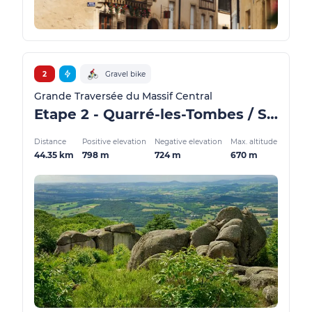
2
Gravel bike
Grande Traversée du Massif Central
Etape 2 - Quarré-les-Tombes / Saulieu - GMTC Gravel
Distance
Positive elevation
Negative elevation
Max. altitude
44.35 km
798 m
724 m
670 m