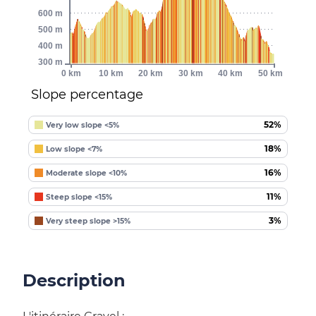
600 m
500 m
400 m
300 m
0 km
10 km
20 km
30 km
40 km
50 km
Slope percentage
52%
Very low slope <5%
18%
Low slope <7%
16%
Moderate slope <10%
11%
Steep slope <15%
3%
Very steep slope >15%
Description