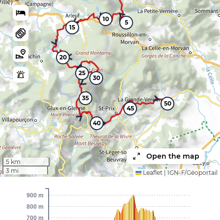
10
5
15
20
25
30
35
50
45
40
Open the map
5 km
3 mi
Leaflet
|
IGN-F/Géoportail
900 m
800 m
700 m