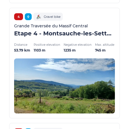
4
Gravel bike
Grande Traversée du Massif Central
Etape 4 - Montsauche-les-Settons / Anost - GMTC Gravel
Distance
Positive elevation
Negative elevation
Max. altitude
53.79 km
1103 m
1235 m
745 m