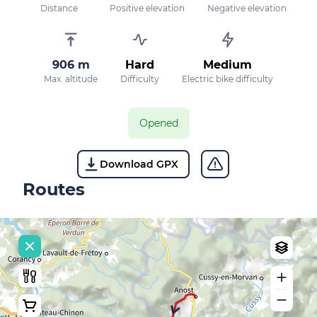
Distance
Positive elevation
Negative elevation
906 m
Hard
Medium
Max. altitude
Difficulty
Electric bike difficulty
Opened
Download GPX
Routes