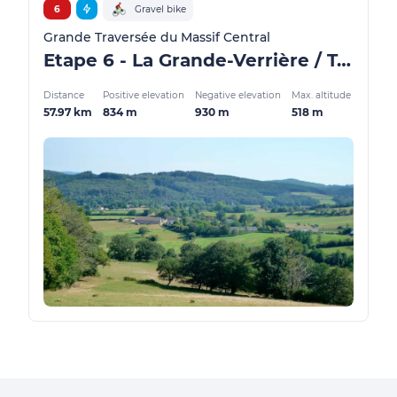
6
Gravel bike
Grande Traversée du Massif Central
Etape 6 - La Grande-Verrière / Toulon-sur-Arroux - GMTC Gravel
Distance
Positive elevation
Negative elevation
Max. altitude
57.97 km
834 m
930 m
518 m