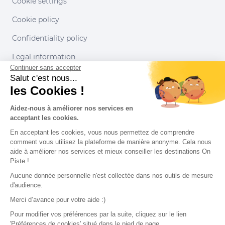
Cookie settings
Cookie policy
Confidentiality policy
Legal information
Continuer sans accepter
Conditions of use
Salut c'est nous...
les Cookies !
Our partners
Aidez-nous à améliorer nos services en
acceptant les cookies.
En acceptant les cookies, vous nous permettez de comprendre
comment vous utilisez la plateforme de manière anonyme. Cela nous
aide à améliorer nos services et mieux conseiller les destinations On
Piste !
Aucune donnée personnelle n'est collectée dans nos outils de mesure
d'audience.
Merci d’avance pour votre aide :)
Pour modifier vos préférences par la suite, cliquez sur le lien
'Préférences de cookies' situé dans le pied de page.