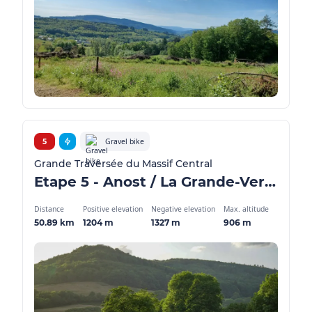
Gravel bike
5
Grande Traversée du Massif Central
Etape 5 - Anost / La Grande-Verrière - GMTC Gravel
Distance
Positive elevation
Negative elevation
Max. altitude
50.89 km
1204 m
1327 m
906 m