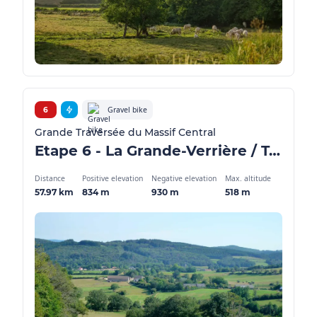
Gravel bike
6
Grande Traversée du Massif Central
Etape 6 - La Grande-Verrière / Toulon-sur-Arroux - GMTC Gravel
Distance
Positive elevation
Negative elevation
Max. altitude
57.97 km
834 m
930 m
518 m