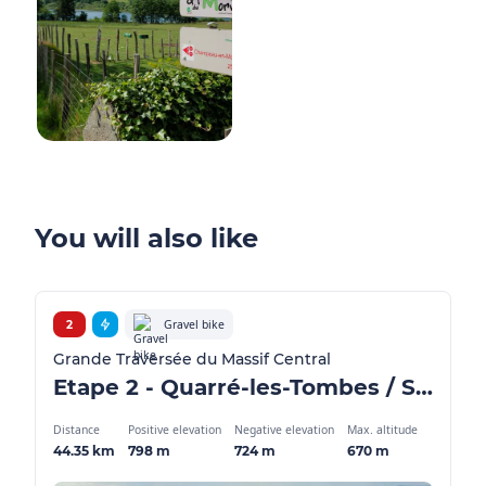
You will also like
Gravel bike
2
Grande Traversée du Massif Central
Etape 2 - Quarré-les-Tombes / Saulieu - GMTC Gravel
Distance
Positive elevation
Negative elevation
Max. altitude
44.35 km
798 m
724 m
670 m