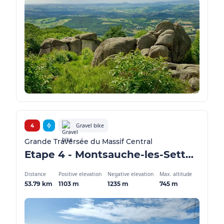
Gravel bike
4
Grande Traversée du Massif Central
Etape 4 - Montsauche-les-Settons / Anost - GMTC Gravel
Distance
Positive elevation
Negative elevation
Max. altitude
53.79 km
1103 m
1235 m
745 m