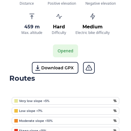
Distance
Positive elevation
Negative elevation
459 m
Hard
Medium
Max. altitude
Difficulty
Electric bike difficulty
Opened
Download GPX
Routes
%
Very low slope <5%
%
Low slope <7%
%
Moderate slope <10%
%
Steep slope <15%