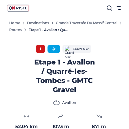
Home
Destinations
Grande Traversée Du Massif Central
Routes
Etape 1 - Avallon / Quarré-Les-Tombes - GMTC Gravel
1
Gravel bike
Etape 1 - Avallon
/ Quarré-les-
Tombes - GMTC
Gravel
Avallon
52.04 km
1073 m
871 m