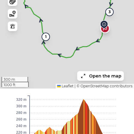
3
1
Open the map
300 m
1000 ft
Leaflet
|
©
OpenStreetMap
contributors
320 m
300 m
280 m
260 m
240 m
220 m