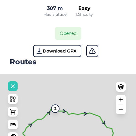
307 m
Easy
Max. altitude
Difficulty
Opened
Download GPX
Routes
2