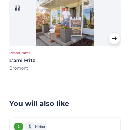
Restaurants
Rest
L'ami Fritz
Bis
Bromont
Bro
You will also like
2
Hiking