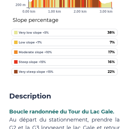
200 m
0.00 km
1.00 km
2.00 km
3.00 km
Slope percentage
38%
Very low slope <5%
7%
Low slope <7%
17%
Moderate slope <10%
16%
Steep slope <15%
22%
Very steep slope >15%
Description
Boucle randonnée du Tour du Lac Gale.
Au départ du stationnement, prendre la
G2 et la G3 longeant le lac Gale et retour