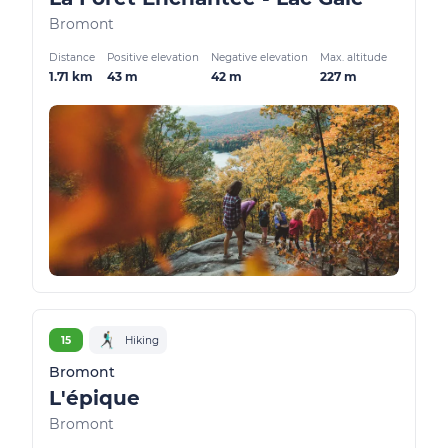
Bromont
Distance
Positive elevation
Negative elevation
Max. altitude
1.71 km
43 m
42 m
227 m
15
Hiking
Bromont
L'épique
Bromont