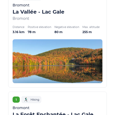
Bromont
La Vallée - Lac Gale
Bromont
Distance
Positive elevation
Negative elevation
Max. altitude
3.16 km
78 m
80 m
255 m
1
Hiking
Bromont
La Forêt Enchantée - Lac Gale