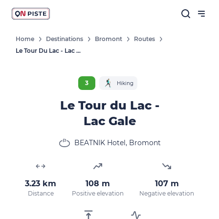
Home
Destinations
Bromont
Routes
Le Tour Du Lac - Lac Gale
3
Hiking
Le Tour du Lac -
Lac Gale
BEATNIK Hotel, Bromont
3.23 km
108 m
107 m
Distance
Positive elevation
Negative elevation