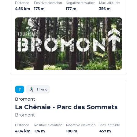
Distance
Positive elevation
Negative elevation
Max. altitude
4.56 km
175 m
177 m
356 m
7
Hiking
Bromont
La Chênaie - Parc des Sommets
Bromont
Distance
Positive elevation
Negative elevation
Max. altitude
4.04 km
174 m
180 m
457 m