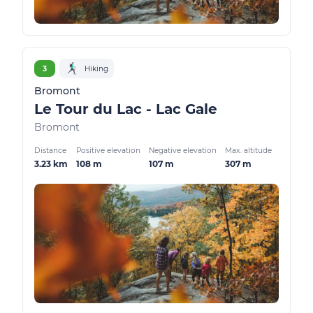
3
Hiking
Bromont
Le Tour du Lac - Lac Gale
Bromont
Distance
Positive elevation
Negative elevation
Max. altitude
3.23 km
108 m
107 m
307 m