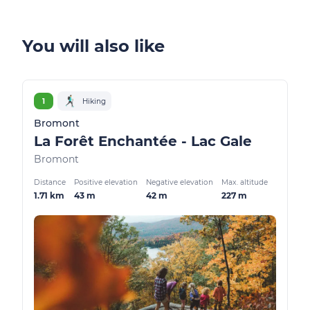
You will also like
1
Hiking
Bromont
La Forêt Enchantée - Lac Gale
Bromont
Distance
Positive elevation
Negative elevation
Max. altitude
1.71 km
43 m
42 m
227 m