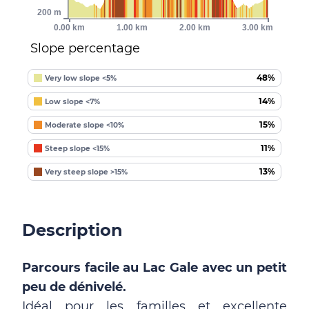
200 m
0.00 km
1.00 km
2.00 km
3.00 km
Slope percentage
48%
Very low slope <5%
14%
Low slope <7%
15%
Moderate slope <10%
11%
Steep slope <15%
13%
Very steep slope >15%
Description
Parcours facile au Lac Gale avec un petit
peu de dénivelé.
Idéal pour les familles et excellente