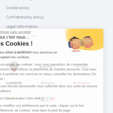
Cookie policy
Confidentiality policy
Legal information
Continuer sans accepter
Conditions of use
Salut c'est nous...
les Cookies !
Our partners
Aidez-nous à améliorer nos services en
acceptant les cookies.
En acceptant les cookies, vous nous permettez de comprendre
comment vous utilisez la plateforme de manière anonyme. Cela nous
aide à améliorer nos services et mieux conseiller les destinations On
Piste !
Aucune donnée personnelle n'est collectée dans nos outils de mesure
d'audience.
Merci d’avance pour votre aide :)
Pour modifier vos préférences par la suite, cliquez sur le lien
'Préférences de cookies' situé dans le pied de page.