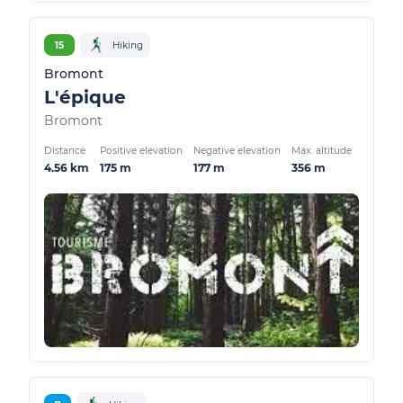
15
Hiking
Bromont
L'épique
Bromont
Distance
Positive elevation
Negative elevation
Max. altitude
4.56 km
175 m
177 m
356 m