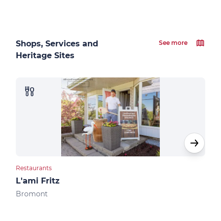
Shops, Services and
See more
Heritage Sites
Restaurants
Rest
L'ami Fritz
Bis
Bromont
Bro