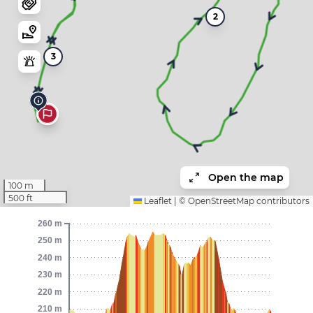
2
3
Open the map
100 m
500 ft
Leaflet
|
©
OpenStreetMap
contributors
260 m
250 m
240 m
230 m
220 m
210 m