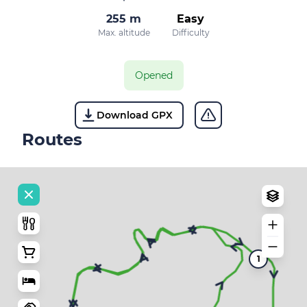
255 m
Easy
Max. altitude
Difficulty
Opened
Download GPX
Routes
1