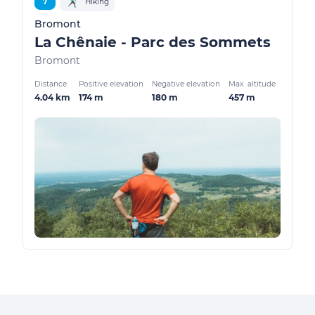
7
Hiking
Bromont
La Chênaie - Parc des Sommets
Bromont
Distance
Positive elevation
Negative elevation
Max. altitude
4.04 km
174 m
180 m
457 m