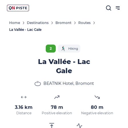
Home
Destinations
Bromont
Routes
La Vallée - Lac Gale
2
Hiking
La Vallée - Lac
Gale
BEATNIK Hotel, Bromont
3.16 km
78 m
80 m
Distance
Positive elevation
Negative elevation