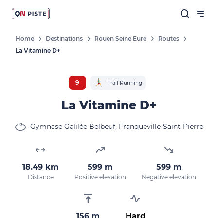
Home
Destinations
Rouen Seine Eure
Routes
La Vitamine D+
9
Trail Running
La Vitamine D+
Gymnase Galilée Belbeuf, Franqueville-Saint-Pierre
18.49 km
599 m
599 m
Distance
Positive elevation
Negative elevation
156 m
Hard