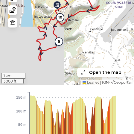
10
5
Open the map
1 km
3000 ft
Leaflet
|
IGN-F/Géoportail
150 m
100 m
50 m