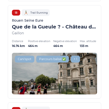
13
Trail Running
Rouen Seine Eure
Que de la Gueule ? - Château de Gaillon
Gaillon
Distance
Positive elevation
Negative elevation
Max. altitude
16.74 km
464 m
464 m
133 m
Cani'spot
Parcours balisé ✅
+ 1