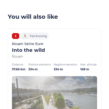
You will also like
5
Trail Running
Rouen Seine Eure
Into the wild
Rouen
Distance
Positive elevation
Negative elevation
Max. altitude
37.66 km
534 m
534 m
168 m