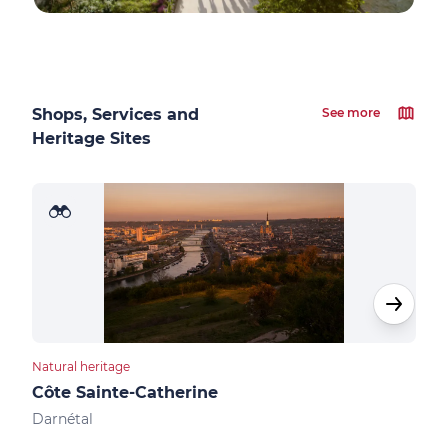
Shops, Services and
See more
Heritage Sites
Natural heritage
Natur
Côte Sainte-Catherine
Bas
Darnétal
Val-