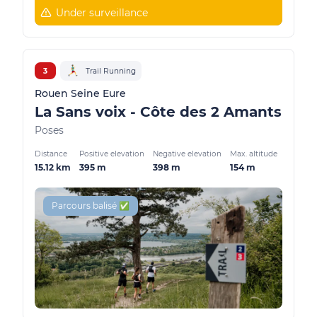
Under surveillance
3
Trail Running
Rouen Seine Eure
La Sans voix - Côte des 2 Amants
Poses
Distance
Positive elevation
Negative elevation
Max. altitude
15.12 km
395 m
398 m
154 m
Parcours balisé ✅