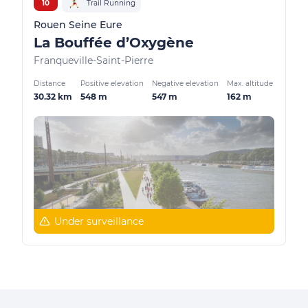
10
Trail Running
Rouen Seine Eure
La Bouffée d’Oxygène
Franqueville-Saint-Pierre
Distance
Positive elevation
Negative elevation
Max. altitude
30.32 km
548 m
547 m
162 m
Under surveillance