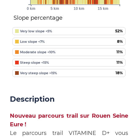
0 km
5 km
10 km
15 km
Slope percentage
52%
Very low slope <5%
8%
Low slope <7%
11%
Moderate slope <10%
11%
Steep slope <15%
18%
Very steep slope >15%
Description
Nouveau parcours trail sur Rouen Seine
Eure !
Le parcours trail VITAMINE D+ vous