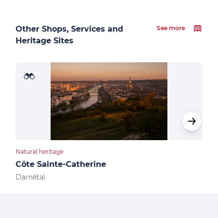
Other Shops, Services and
See more
Heritage Sites
Natural heritage
Natur
Côte Sainte-Catherine
Bas
Darnétal
Val-