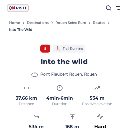
Home
Destinations
Rouen Seine Eure
Routes
Into The Wild
5
Trail Running
Into the wild
Pont Flaubert Rouen, Rouen
37.66 km
4min-6min
534 m
Distance
Duration
Positive elevation
534 m
168 m
Hard