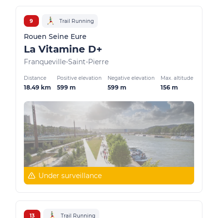
9
Trail Running
Rouen Seine Eure
La Vitamine D+
Franqueville-Saint-Pierre
Distance
Positive elevation
Negative elevation
Max. altitude
18.49 km
599 m
599 m
156 m
Under surveillance
13
Trail Running