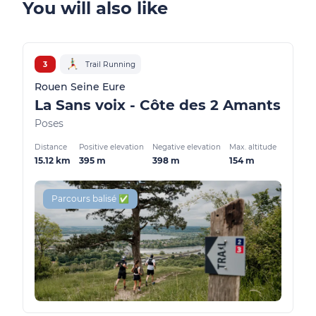
You will also like
3
Trail Running
Rouen Seine Eure
La Sans voix - Côte des 2 Amants
Poses
Distance
Positive elevation
Negative elevation
Max. altitude
15.12 km
395 m
398 m
154 m
Parcours balisé ✅