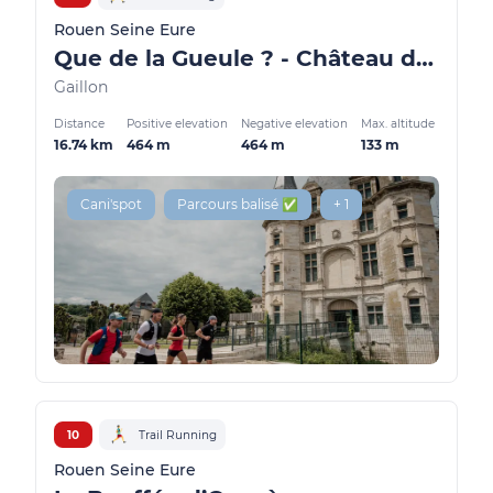
Rouen Seine Eure
Que de la Gueule ? - Château de Gaillon
Gaillon
Distance
Positive elevation
Negative elevation
Max. altitude
16.74 km
464 m
464 m
133 m
Cani'spot
Parcours balisé ✅
+ 1
10
Trail Running
Rouen Seine Eure