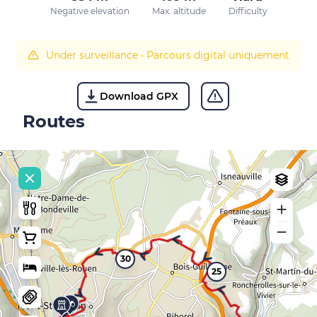
Negative elevation
Max. altitude
Difficulty
Under surveillance
•
Parcours digital uniquement
Download GPX
Routes
30
25