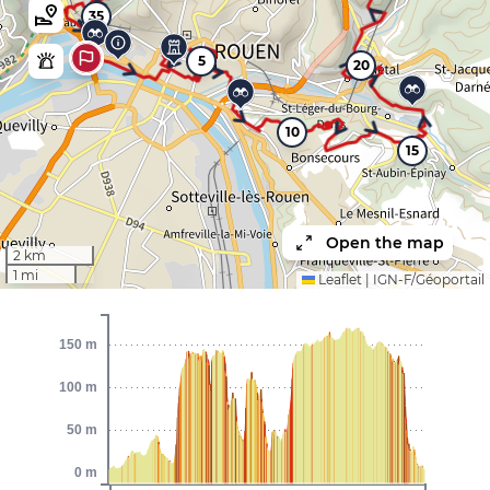
35
5
20
10
15
Open the map
2 km
1 mi
Leaflet
|
IGN-F/Géoportail
150 m
100 m
50 m
0 m