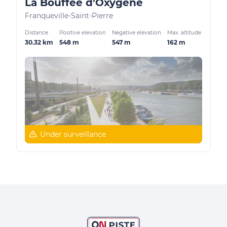
La Bouffée d’Oxygène
Franqueville-Saint-Pierre
Distance
Positive elevation
Negative elevation
Max. altitude
30.32 km
548 m
547 m
162 m
Under surveillance