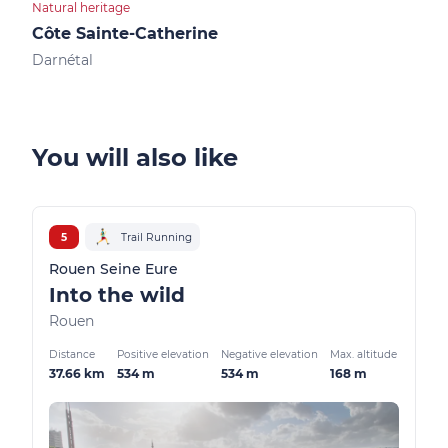
Natural heritage
Natur
Côte Sainte-Catherine
Bas
Darnétal
Val-
You will also like
5
Trail Running
Rouen Seine Eure
Into the wild
Rouen
Distance
Positive elevation
Negative elevation
Max. altitude
37.66 km
534 m
534 m
168 m