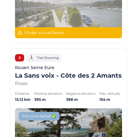
Under surveillance
3
Trail Running
Rouen Seine Eure
La Sans voix - Côte des 2 Amants
Poses
Distance
Positive elevation
Negative elevation
Max. altitude
15.12 km
395 m
398 m
154 m
Parcours balisé ✅