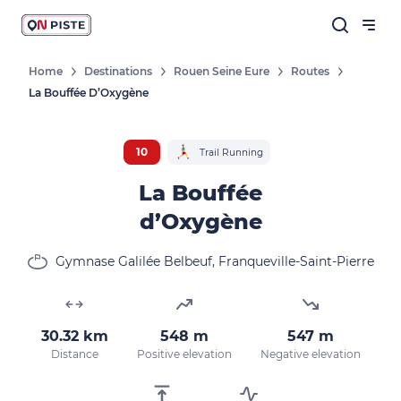
Home
Destinations
Rouen Seine Eure
Routes
La Bouffée D’Oxygène
10
Trail Running
La Bouffée
d’Oxygène
Gymnase Galilée Belbeuf, Franqueville-Saint-Pierre
30.32 km
548 m
547 m
Distance
Positive elevation
Negative elevation