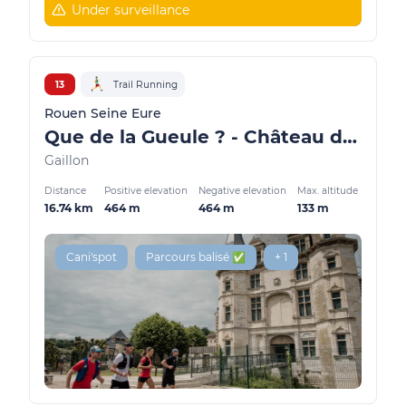
Under surveillance
13
Trail Running
Rouen Seine Eure
Que de la Gueule ? - Château de Gaillon
Gaillon
Distance
Positive elevation
Negative elevation
Max. altitude
16.74 km
464 m
464 m
133 m
Cani'spot
Parcours balisé ✅
+ 1