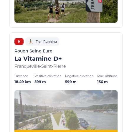
9
Trail Running
Rouen Seine Eure
La Vitamine D+
Franqueville-Saint-Pierre
Distance
Positive elevation
Negative elevation
Max. altitude
18.49 km
599 m
599 m
156 m