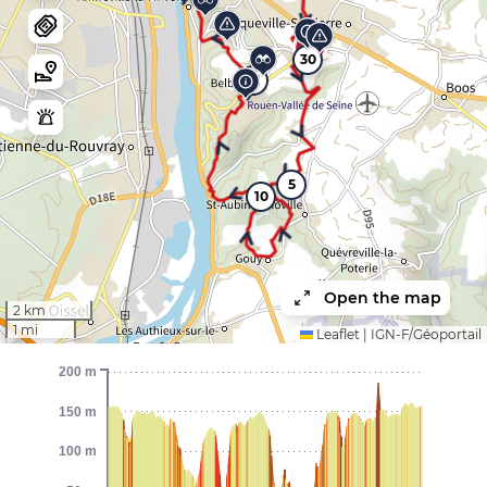
30
15
5
10
Open the map
2 km
1 mi
Leaflet
|
IGN-F/Géoportail
200 m
150 m
100 m