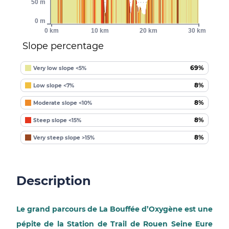
50 m
0 m
0 km
10 km
20 km
30 km
Slope percentage
69%
Very low slope <5%
8%
Low slope <7%
8%
Moderate slope <10%
8%
Steep slope <15%
8%
Very steep slope >15%
Description
Le grand parcours de La Bouffée d’Oxygène est une
pépite de la Station de Trail de Rouen Seine Eure